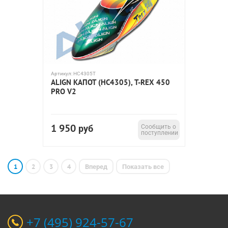
Артикул:
HC4305T
ALIGN КАПОТ (HC4305), T-REX 450
PRO V2
1 950
руб
Сообщить о
поступлении
1
2
3
4
Вперед
Показать все
+7 (495) 924-57-67