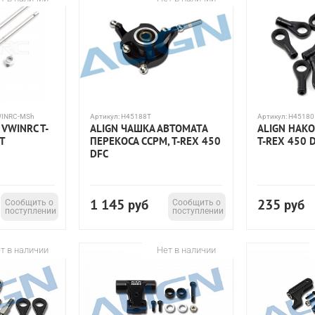
WINRC-MSh
Артикул:
H45188T
Артикул:
H45180
VWINRC T-
ALIGN ЧАШКА АВТОМАТА
ALIGN НАКО
Т
ПЕРЕКОСА CCPM, T-REX 450
T-REX 450 
DFC
1 145
235
Сообщить о
руб
Сообщить о
руб
поступлении
поступлении
т в наличии
Нет в наличии