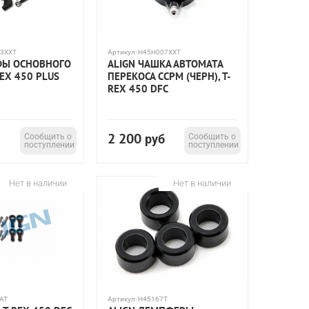
3XXT
Артикул:
H45H007XXT
ФЫ ОСНОВНОГО
ALIGN ЧАШКА АВТОМАТА
REX 450 PLUS
ПЕРЕКОСА CCPM (ЧЕРН), T-
REX 450 DFC
2 200
Сообщить о
руб
Сообщить о
поступлении
поступлении
Нет в наличии
Нет в наличии
AT
Артикул:
H45167T