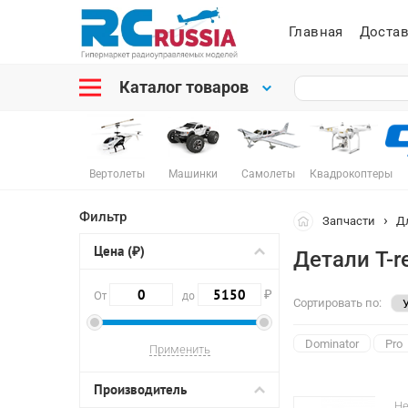
Главная
Достав
Каталог товаров
Вертолеты
Машинки
Самолеты
Квадрокоптеры
Фильтр
Запчасти
Д
Цена (₽)
Детали T-r
₽
От
до
Сортировать по:
Dominator
Pro
Производитель
Не