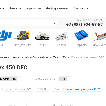
ка
Оплата
Гарантии
Информация
Контакты
Пн - Пт 10:00 - 21:00
+7 (985) 924-57-67
DJI
Спецтехника
Танки
Катера
Зарядки
Аккумуля
ля вертолетов
Align Corporation
T-rex 450
Комплектующие к DFC
ex 450 DFC
Показывать по:
Sport
Sport V2
450 SE
Plus
Комплектующие к DFC
т в наличии
Нет в наличии