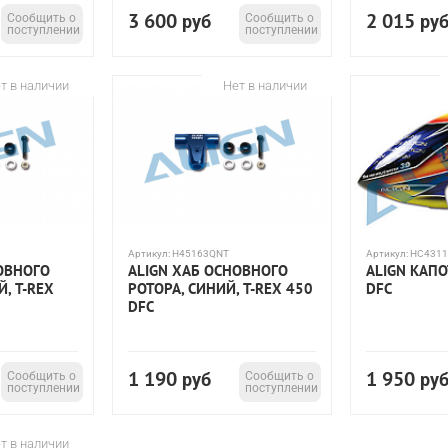
3 600
2 015
Сообщить о
руб
Сообщить о
ру
поступлении
поступлении
т в наличии
Нет в наличии
Артикул:
H45163QNT
Артикул:
HC4311
ОВНОГО
ALIGN ХАБ ОСНОВНОГО
ALIGN КАПО
, T-REX
РОТОРА, СИНИЙ, T-REX 450
DFC
DFC
1 190
1 950
Сообщить о
руб
Сообщить о
ру
поступлении
поступлении
т в наличии