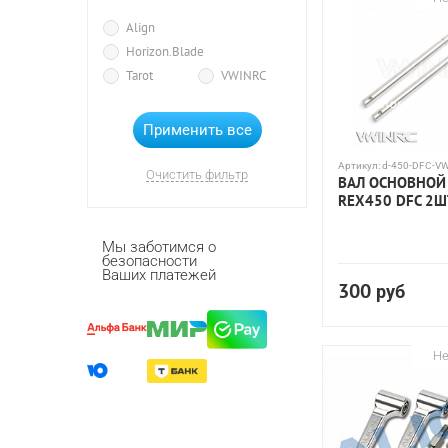
Align
Horizon.Blade
Tarot
VWINRC
Артикул:
d-450-DFC-V
Очистить фильтр
ВАЛ ОСНОВНОЙ 
REX450 DFC 2Ш
Мы заботимся о
безопасности
Ваших платежей
300
руб
Не