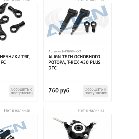
Артикул:
H45H004XXT
НЕЧНИКИ ТЯГ,
ALIGN ТЯГИ ОСНОВНОГО
DFC
РОТОРА, T-REX 450 PLUS
DFC
760
Сообщить о
руб
Сообщить о
поступлении
поступлении
Нет в наличии
Нет в наличии