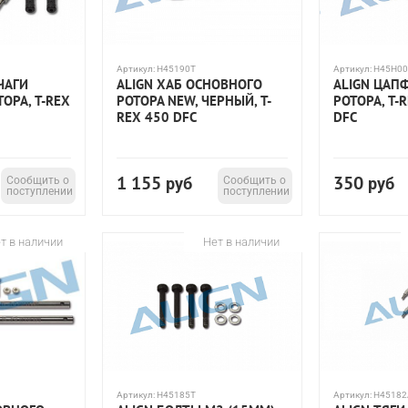
Артикул:
H45190T
Артикул:
H45H00
ЧАГИ
ALIGN ХАБ ОСНОВНОГО
ALIGN ЦАП
ОРА, T-REX
РОТОРА NEW, ЧЕРНЫЙ, T-
РОТОРА, T-
REX 450 DFC
DFC
1 155
350
Сообщить о
руб
Сообщить о
руб
поступлении
поступлении
т в наличии
Нет в наличии
Артикул:
H45185T
Артикул:
H45182