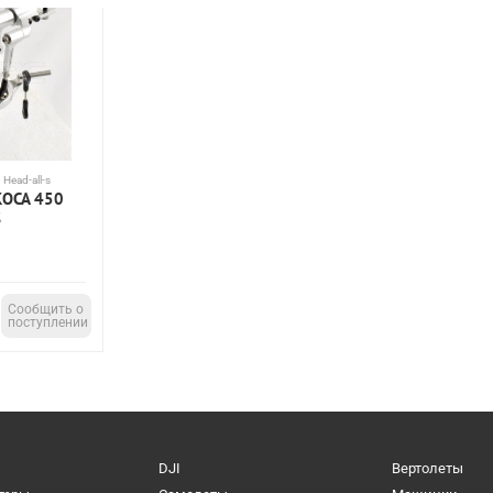
Head-all-s
ОСА 450
S
Сообщить о
поступлении
DJI
Вертолеты