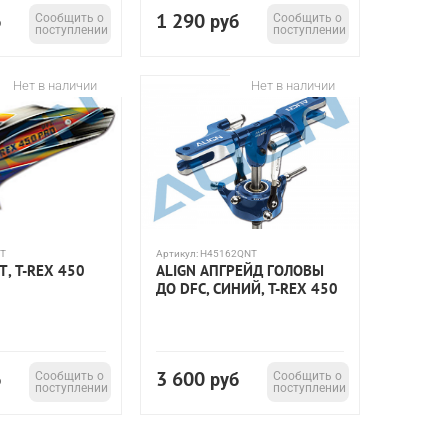
1 290
б
Сообщить о
руб
Сообщить о
поступлении
поступлении
Нет в наличии
Нет в наличии
T
Артикул:
H45162QNT
Т, T-REX 450
ALIGN АПГРЕЙД ГОЛОВЫ
ДО DFC, СИНИЙ, T-REX 450
3 600
б
Сообщить о
руб
Сообщить о
поступлении
поступлении