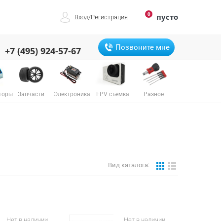
0
пусто
Вход
/
Регистрация
Позвоните мне
+7 (495) 924-57-67
торы
Запчасти
Электроника
FPV съемка
Разное
Вид каталога:
Нет в наличии
Нет в наличии