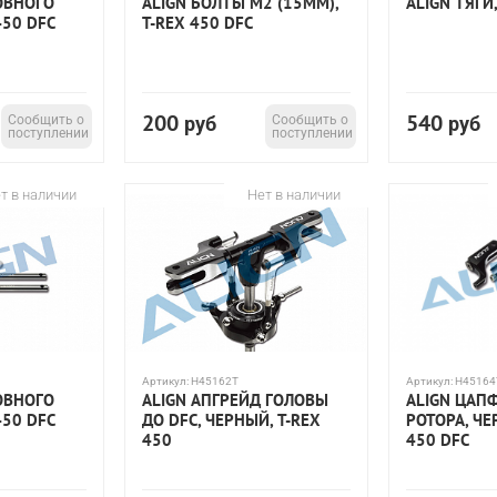
ОВНОГО
ALIGN БОЛТЫ M2 (15ММ),
ALIGN ТЯГИ,
450 DFC
T-REX 450 DFC
200
540
Сообщить о
руб
Сообщить о
руб
поступлении
поступлении
т в наличии
Нет в наличии
Артикул:
H45162T
Артикул:
H45164
ОВНОГО
ALIGN АПГРЕЙД ГОЛОВЫ
ALIGN ЦАП
450 DFC
ДО DFC, ЧЕРНЫЙ, T-REX
РОТОРА, ЧЕ
450
450 DFC