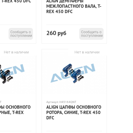
 T-REX 450 DFC
ALIGN ДЕМПФЕРЫ
МЕЖЛОПАСТНОГО ВАЛА, T-
REX 450 DFC
260
Сообщить о
руб
Сообщить о
поступлении
поступлении
Нет в наличии
Нет в наличии
T
Артикул:
H45164QNT
ФЫ ОСНОВНОГО
ALIGN ЦАПФЫ ОСНОВНОГО
РНЫЕ, T-REX
РОТОРА, СИНИЕ, T-REX 450
DFC