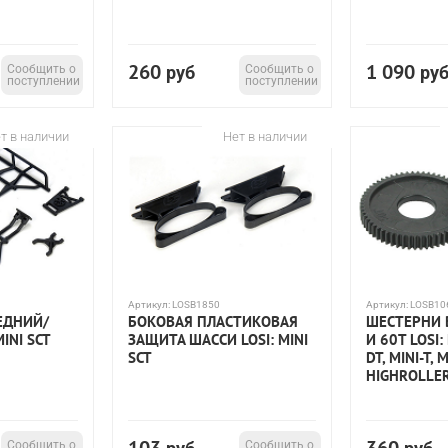
260
1 090
Сообщить о
руб
Сообщить о
ру
поступлении
поступлении
т в наличии
Нет в наличии
Артикул:
LOSB1850
Артикул:
LOSB10
ЕДНИЙ/
БОКОВАЯ ПЛАСТИКОВАЯ
ШЕСТЕРНИ 
INI SCT
ЗАЩИТА ШАССИ LOSI: MINI
И 60T LOSI: 
SCT
DT, MINI-T, 
HIGHROLLER
Сообщить о
Сообщить о