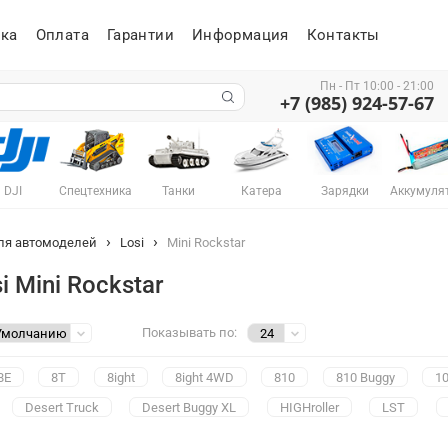
ка
Оплата
Гарантии
Информация
Контакты
Пн - Пт 10:00 - 21:00
+7 (985) 924-57-67
DJI
Спецтехника
Танки
Катера
Зарядки
Аккумуля
ля автомоделей
Losi
Mini Rockstar
i Mini Rockstar
Показывать по:
8E
8T
8ight
8ight 4WD
810
810 Buggy
10
Desert Truck
Desert Buggy XL
HIGHroller
LST
k
Mega Baja
Mega Baja Monster
Mini Desert Buggy