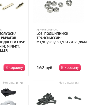
37
Артикул:
LOSB1060
ПОЛУОСИ/
LOSI ПОДШИПНИКИ
 РЫЧАГОВ
ТРАНСМИССИИ:
ОДВЕСКИ LOSI:
MT/DT/SCT/LST/LST2/HRL/RAM
NI-T, MINI-DT,
OLLER
162
руб
В корзину
В корзину
Нет в наличии
Нет в наличии