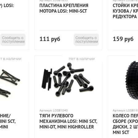
Артикул:
LOSB1855
Артикул:
LOSB18
 LOSI:
ПЛАСТИНА КРЕПЛЕНИЯ
СТОЙКИ КР
МОТОРА LOSI: MINI-SCT
КУЗОВА / 
РЕДУКТОРА L
111
159
Сообщить о
руб
Сообщить о
руб
поступлении
поступлении
т в наличии
Нет в наличии
Артикул:
LOSB1040
Артикул:
LOSB19
ДНИЕ/
ТЯГИ РУЛЕВОГО
КОЛЕСО ПЕ
INI SCT,
МЕХАНИЗМА LOSI: MINI SCT,
СБОРЕ (ХР
 MINI
MINI-DT, MINI HIGHROLLER
ДИСКИ, 2 Ш
MNI SCT