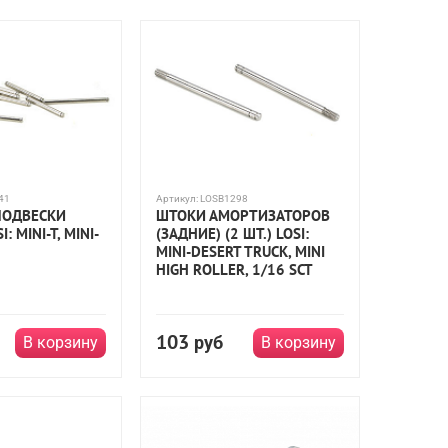
ReadyLift
Rockstar
Rolling Chassis 2WD
Slider
Ten-t 4wd nitro truggy
Ten-scte 4wd short course truck
:5
масштаб 1:8
масштаб 1:10
масштаб 1:16
41
Артикул:
LOSB1298
ПОДВЕСКИ
ШТОКИ АМОРТИЗАТОРОВ
: MINI-T, MINI-
(ЗАДНИЕ) (2 ШТ.) LOSI:
MINI-DESERT TRUCK, MINI
HIGH ROLLER, 1/16 SCT
103
руб
В корзину
В корзину