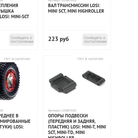
56
Артикул:
LOSB1063
ЕПЛЕНИЯ
ВАЛ ТРАНСМИССИИ LOSI:
КРЫШКА
MINI SCT, MINI HIGHROLLER
OSI: MINI-SCT
223
Сообщить о
руб
Сообщить о
поступлении
поступлении
Нет в наличии
Нет в наличии
50
Артикул:
LOSB1020
РЕДНЕЕ В
ОПОРЫ ПОДВЕСКИ
ОМИРОВАННЫЕ
(ПЕРЕДНЯЯ И ЗАДНЯЯ,
ТУКИ) LOSI:
ПЛАСТИК) LOSI: MINI-T, MINI
SCT, MINI-TD, MINI
HIGHROLLER