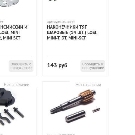
59
Артикул:
LOSB1049
АНСМИССИИ И
НАКОНЕЧНИКИ ТЯГ
OSI: MINI
ШАРОВЫЕ (14 ШТ.) LOSI:
, MINI SCT
MINI-T, DT, MINI-SCT
143
Сообщить о
руб
Сообщить о
поступлении
поступлении
Нет в наличии
Нет в наличии