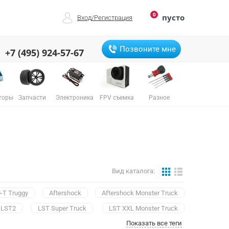
0
пусто
Вход
/
Регистрация
Позвоните мне
+7 (495) 924-57-67
торы
Запчасти
Электроника
FPV съемка
Разное
Вид каталога:
-T Truggy
Aftershock
Aftershock Monster Truck
LST2
LST Super Truck
LST XXL Monster Truck
Показать все теги
Mini-Desert Truck
Mini HIGHroller
Mini ReadyLift