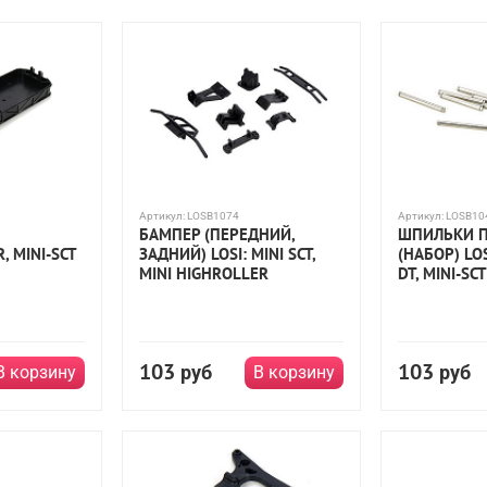
Mini Stronghold
Mini-T Stadium Truck
Muggy
Muggy 4WD
d-NT
Stronghold
Strike Short Course Truck
Ten-sct nitro 4wd
 Course Rolling Chasis
TEN-SCT 4WD
XXX-T Sport
масштаб 1
Артикул:
LOSB1074
Артикул:
LOSB10
БАМПЕР (ПЕРЕДНИЙ,
ШПИЛЬКИ 
, MINI-SCT
ЗАДНИЙ) LOSI: MINI SCT,
(НАБОР) LOSI
MINI HIGHROLLER
DT, MINI-SCT
103
103
руб
руб
В корзину
В корзину