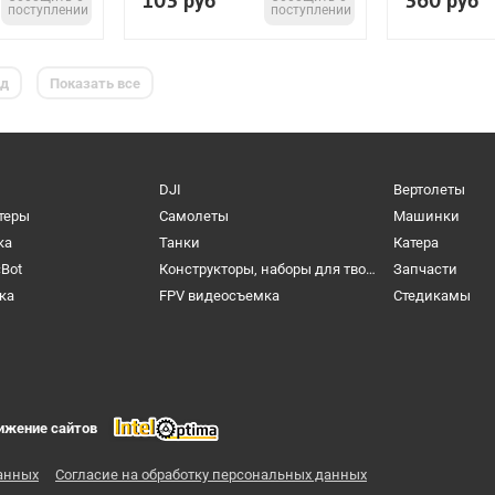
103
360
руб
руб
поступлении
поступлении
ед
Показать все
DJI
Вертолеты
теры
Самолеты
Машинки
ка
Танки
Катера
cBot
Конструкторы, наборы для творчества и настольные игры
Запчасти
ка
FPV видеосъемка
Cтедикамы
ижение сайтов
анных
Согласие на обработку персональных данных