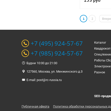
153
руб
1
2
Впер
+7 (495) 924-57-67
Каталог
Квадрокоп
+7 (985) 924-57-67
Спецтехни
Роботы Cli
Будни 10:00 до 21:00
Электрони
127560, Москва, ул. Менжинского д.3
Разное
E-mail:
post@rc-russia.ru
SEO-продв
Публичная оферта
Политика обработки персональных д