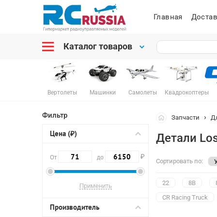
Главная
Достав
Каталог товаров
Вертолеты
Машинки
Самолеты
Квадрокоптеры
Фильтр
Запчасти
Д
Цена (₽)
Детали Los
₽
От
до
Сортировать по:
22
8B
CR Racing Truck
Производитель
LST2 Monster Truc