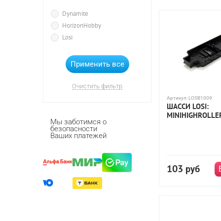
Mini Rockstar
Dynamite
Speed-T
Spee
HorizonHobby
Losi
TEN-SCTE 4WD Short
масштаб 1:18
Очистить фильтр
Артикул:
LOSB1009
ШАССИ LOSI:
MINIHIGHROLLER
Мы заботимся о
безопасности
Ваших платежей
103
руб