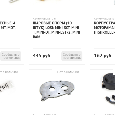
Артикул:
LOSB1051
Артикул:
LOSB10
ЛЕСНЫЕ И
ШАРОВЫЕ ОПОРЫ (10
КОРПУС ТР
MT, MDT,
ШТУК) LOSI: MINI-SCT, MINI-
МОТОРАМА L
T, MINI-DT, MINI-LST/2, MINI
HIGHROLLER
RAM
445
162
Сообщить о
руб
Сообщить о
руб
поступлении
поступлении
т в наличии
Нет в наличии