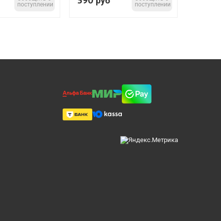
390
руб
поступлении
поступлении