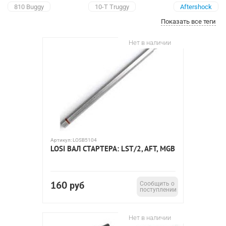
810 Buggy
10-T Truggy
Aftershock
Показать все теги
Aftershock Monster Truck
CR Racing Truck
Desert Truck
Desert Buggy XL
HIGHroller
LST
LST2
Нет в наличии
LST Super Truck
LST XXL Monster Truck
LST2 Monster Truck
Mega Baja
Mega Baja Monster
Mini Desert Buggy
Mini-Desert Truck
Mini HIGHroller
Mini ReadyLift
Mini Rockstar
Mini Stronghold
Mini-T Stadium Truck
Muggy
Muggy 4WD
ReadyLift
Rockstar
Rolling Chassis 2WD
Slider
Speed-T
Артикул:
LOSB5104
Speed-NT
Stronghold
Strike Short Course Truck
LOSI ВАЛ СТАРТЕРА: LST/2, AFT, MGB
Ten-sct nitro 4wd
Ten-t 4wd nitro truggy
Ten-scte 4wd short course truck
160
руб
Сообщить о
TEN-SCTE 4WD Short Course Rolling Chasis
TEN-SCT 4WD
поступлении
XXX-T Sport
масштаб 1:5
масштаб 1:8
масштаб 1:10
Нет в наличии
масштаб 1:16
масштаб 1:18