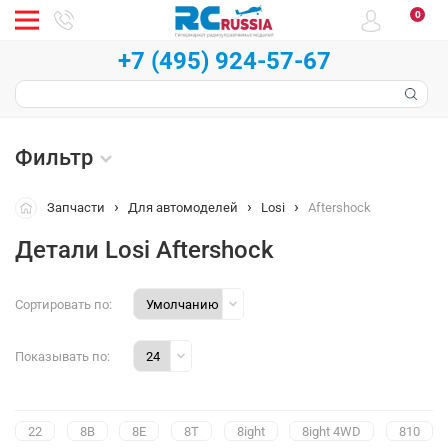
0
+7 (495) 924-57-67
Фильтр
Запчасти
Для автомоделей
Losi
Aftershock
Детали Losi Aftershock
Сортировать по:
Показывать по:
22
8B
8E
8T
8ight
8ight 4WD
810