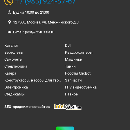
+7 (985) 924-57-67
Будни 10:00 до 21:00
127560, Москва, ул. Менжинского д.3
E-mail:
post@rc-russia.ru
Каталог
DJI
Вертолеты
Квадрокоптеры
Самолеты
Машинки
Спецтехника
Танки
Катера
Роботы ClicBot
Конструкторы, наборы для творчества и настольные игры
Запчасти
Электроника
FPV видеосъемка
Cтедикамы
Разное
SEO-продвижение сайтов