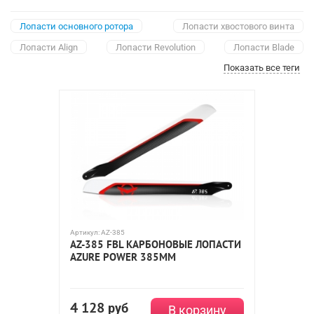
Лопасти основного ротора
Лопасти хвостового винта
Лопасти Align
Лопасти Revolution
Лопасти Blade
Показать все теги
T-rex 150
250 класс
450 класс
500 класс
550 класс
600 класс
700 класс
800 класс
Blade 130X
Blade 400
Blade mCP X BL
Nine Eagles
Blade 70S
Артикул:
AZ-385
AZ-385 FBL КАРБОНОВЫЕ ЛОПАСТИ
AZURE POWER 385ММ
4 128
руб
В корзину