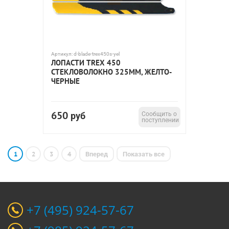
Артикул:
d-blade-trex450s-yel
ЛОПАСТИ TREX 450
СТЕКЛОВОЛОКНО 325МM, ЖЕЛТО-
ЧЕРНЫЕ
650
руб
Сообщить о
поступлении
1
2
3
4
Вперед
Показать все
+7 (495) 924-57-67