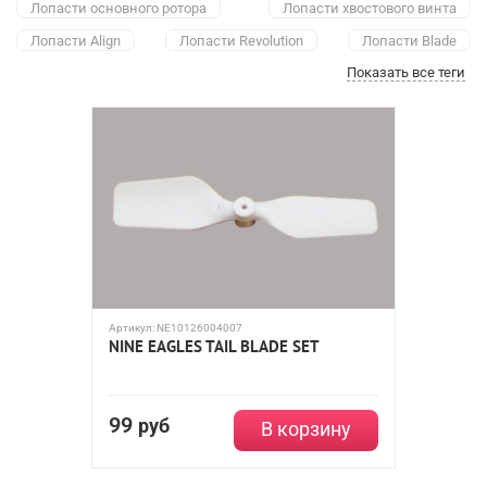
Лопасти основного ротора
Лопасти хвостового винта
Лопасти Align
Лопасти Revolution
Лопасти Blade
Показать все теги
T-rex 150
250 класс
450 класс
500 класс
550 класс
600 класс
700 класс
800 класс
Blade 130X
Blade 400
Blade mCP X BL
Nine Eagles
Blade 70S
Артикул:
NE10126004007
NINE EAGLES TAIL BLADE SET
99
руб
В корзину