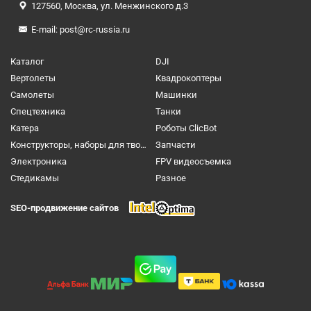
127560, Москва, ул. Менжинского д.3
E-mail:
post@rc-russia.ru
Каталог
DJI
Вертолеты
Квадрокоптеры
Самолеты
Машинки
Спецтехника
Танки
Катера
Роботы ClicBot
Конструкторы, наборы для творчества и настольные игры
Запчасти
Электроника
FPV видеосъемка
Cтедикамы
Разное
SEO-продвижение сайтов