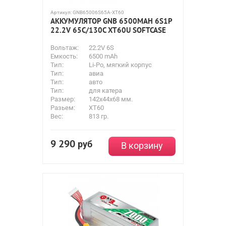
Артикул:
GNB65006S65A-XT60
АККУМУЛЯТОР GNB 6500MAH 6S1P
22.2V 65С/130C XT60U SOFTCASE
Вольтаж:
22.2V 6S
Емкость:
6500 mAh
Тип:
Li-Po, мягкий корпус
Тип:
авиа
Тип:
авто
Тип:
для катера
Размер:
142x44x68 мм.
Разьем:
XT60
Вес:
813 гр.
9 290
руб
В корзину