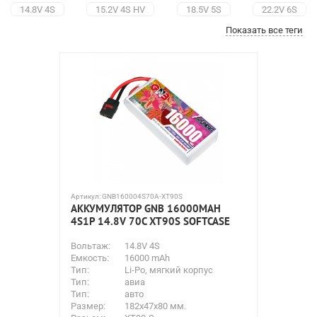
14.8V 4S
15.2V 4S HV
18.5V 5S
22.2V 6S
Показать все теги
22.8V 6S HV
25.9V 7S
29.6V 8S
30.4V 8S HV
Аккумуляторы для вертолетов
Батареи для квадрокоптеров
Li-Pol для машинок
Для самолетов
Для страйкбола
Align Corporation
B&C
BetaFPV
Black Magic
Gens Ace
GNB
Nine Eagles
Pulsar
Spard
Team Orion
Traxxas Li-Po
Артикул:
GNB160004S70A-XT90S
АККУМУЛЯТОР GNB 16000MAH
4S1P 14.8V 70C XT90S SOFTCASE
Вольтаж:
14.8V 4S
Емкость:
16000 mAh
Тип:
Li-Po, мягкий корпус
Тип:
авиа
Тип:
авто
Размер:
182x47х80 мм.