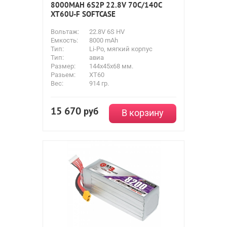
8000MAH 6S2P 22.8V 70С/140C
XT60U-F SOFTCASE
Вольтаж:
22.8V 6S HV
Емкость:
8000 mAh
Тип:
Li-Po, мягкий корпус
Тип:
авиа
Размер:
144x45x68 мм.
Разьем:
XT60
Вес:
914 гр.
15 670
руб
В корзину