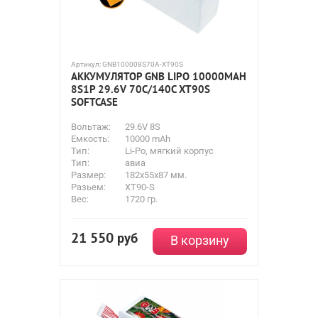
Артикул:
GNB100008S70A-XT90S
АККУМУЛЯТОР GNB LIPO 10000MAH
8S1P 29.6V 70С/140C XT90S
SOFTCASE
Вольтаж:
29.6V 8S
Емкость:
10000 mAh
Тип:
Li-Po, мягкий корпус
Тип:
авиа
Размер:
182x55x87 мм.
Разьем:
XT90-S
Вес:
1720 гр.
21 550
руб
В корзину