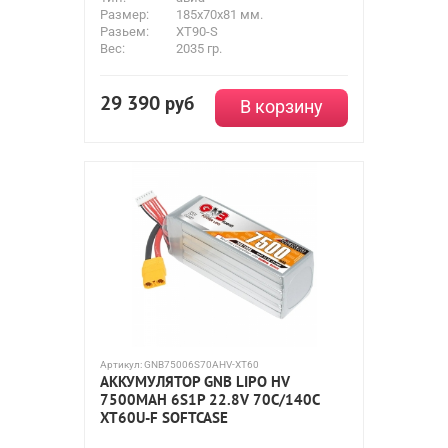
Размер:
185x70x81 мм.
Разьем:
XT90-S
Вес:
2035 гр.
29 390
руб
В корзину
Артикул:
GNB75006S70AHV-XT60
АККУМУЛЯТОР GNB LIPO HV
7500MAH 6S1P 22.8V 70С/140C
XT60U-F SOFTCASE