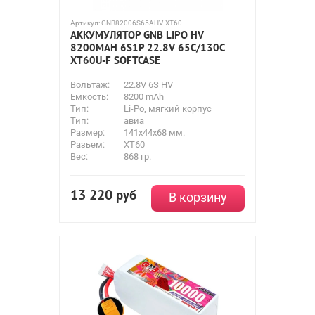
Артикул:
GNB82006S65AHV-XT60
АККУМУЛЯТОР GNB LIPO HV
8200MAH 6S1P 22.8V 65С/130C
XT60U-F SOFTCASE
Вольтаж:
22.8V 6S HV
Емкость:
8200 mAh
Тип:
Li-Po, мягкий корпус
Тип:
авиа
Размер:
141x44x68 мм.
Разьем:
XT60
Вес:
868 гр.
13 220
руб
В корзину