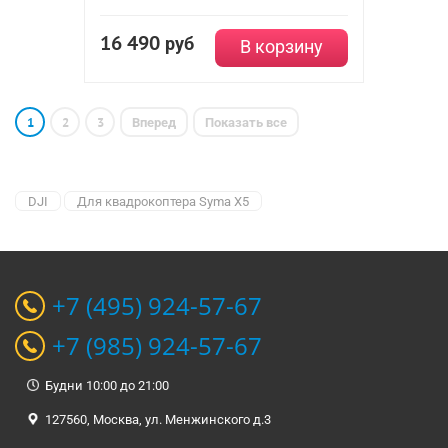
16 490
руб
В корзину
1
2
3
Вперед
Показать все
DJI
Для квадрокоптера Syma X5
+7 (495) 924-57-67
+7 (985) 924-57-67
Будни 10:00 до 21:00
127560, Москва, ул. Менжинского д.3