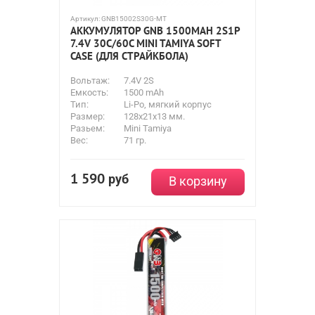
Артикул:
GNB15002S30G-MT
АККУМУЛЯТОР GNB 1500MAH 2S1P
7.4V 30С/60C MINI TAMIYA SOFT
CASE (ДЛЯ СТРАЙКБОЛА)
Вольтаж:
7.4V 2S
Емкость:
1500 mAh
Тип:
Li-Po, мягкий корпус
Размер:
128x21x13 мм.
Разьем:
Mini Tamiya
Вес:
71 гр.
1 590
руб
В корзину