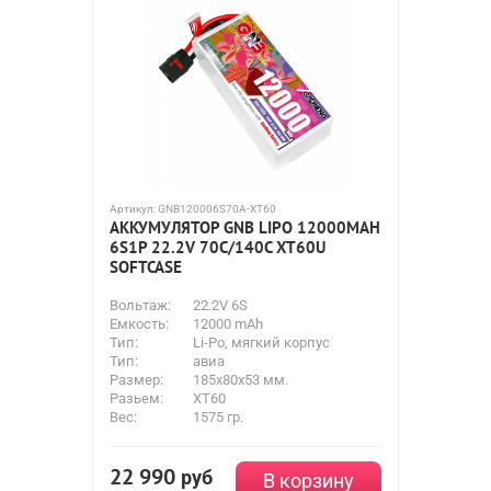
Артикул:
GNB120006S70A-XT60
АККУМУЛЯТОР GNB LIPO 12000MAH
6S1P 22.2V 70С/140C XT60U
SOFTCASE
Вольтаж:
22.2V 6S
Емкость:
12000 mAh
Тип:
Li-Po, мягкий корпус
Тип:
авиа
Размер:
185x80x53 мм.
Разьем:
XT60
Вес:
1575 гр.
22 990
руб
В корзину