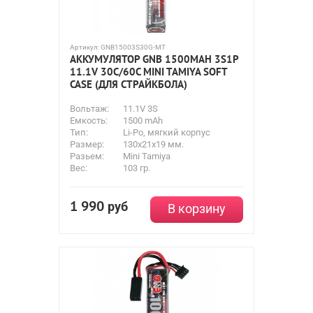
Артикул:
GNB15003S30G-MT
АККУМУЛЯТОР GNB 1500MAH 3S1P
11.1V 30С/60C MINI TAMIYA SOFT
CASE (ДЛЯ СТРАЙКБОЛА)
Вольтаж:
11.1V 3S
Емкость:
1500 mAh
Тип:
Li-Po, мягкий корпус
Размер:
130x21x19 мм.
Разьем:
Mini Tamiya
Вес:
103 гр.
1 990
руб
В корзину