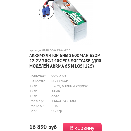
Артикул:
GNB85006S70A-EC5
АККУМУЛЯТОР GNB 8500MAH 6S2P
22.2V 70С/140C EC5 SOFTCASE (ДЛЯ
МОДЕЛЕЙ ARRMA 6S И LOSI 12S)
Вольтаж:
22.2V 6S
Емкость:
8500 mAh
Тип:
Li-Po, мягкий корпус
Тип:
авиа
Тип:
авто
Размер:
144x45x68 мм.
Разьем:
EC5
Вес:
969 гр.
16 890
руб
В корзину