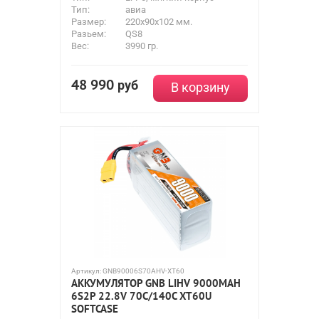
Тип:
авиа
Размер:
220x90x102 мм.
Разьем:
QS8
Вес:
3990 гр.
48 990
руб
В корзину
Артикул:
GNB90006S70AHV-XT60
АККУМУЛЯТОР GNB LIHV 9000MAH
6S2P 22.8V 70С/140C XT60U
SOFTCASE