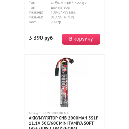
Тип:
Li-Po, мягкий корпус
Тип:
для катера
Размер:
108x34x33 мм.
Разьем:
DEANS T-Plug
Вес:
239 гр.
3 390
руб
В корзину
Артикул:
GNB20003S30G-MT
АККУМУЛЯТОР GNB 2000MAH 3S1P
11.1V 30С/60C MINI TAMIYA SOFT
CASE (ДЛЯ СТРАЙКБОЛА)