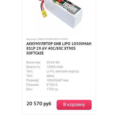
Артикул:
GNB105008S40A-XT90S
АККУМУЛЯТОР GNB LIPO 10500MAH
8S1P 29.6V 40С/80C XT90S
SOFTCASE
Вольтаж:
29.6V 8S
Емкость:
10500 mAh
Тип:
Li-Po, мягкий корпус
Тип:
авиа
Размер:
183x55x87 мм.
Разьем:
XT90-S
Вес:
1725 гр.
20 570
руб
В корзину