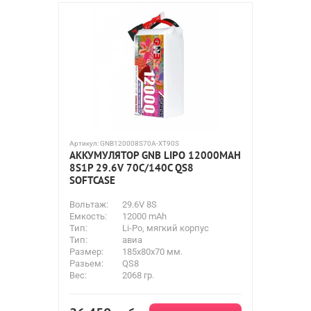
Артикул:
GNB120008S70A-XT90S
АККУМУЛЯТОР GNB LIPO 12000MAH
8S1P 29.6V 70С/140C QS8
SOFTCASE
Вольтаж:
29.6V 8S
Емкость:
12000 mAh
Тип:
Li-Po, мягкий корпус
Тип:
авиа
Размер:
185x80x70 мм.
Разьем:
QS8
Вес:
2068 гр.