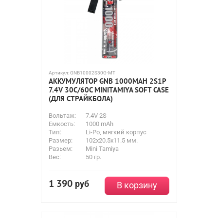
Артикул:
GNB10002S30G-MT
АККУМУЛЯТОР GNB 1000MAH 2S1P
7.4V 30С/60C MINITAMIYA SOFT CASE
(ДЛЯ СТРАЙКБОЛА)
Вольтаж:
7.4V 2S
Емкость:
1000 mAh
Тип:
Li-Po, мягкий корпус
Размер:
102x20.5x11.5 мм.
Разьем:
Mini Tamiya
Вес:
50 гр.
1 390
руб
В корзину