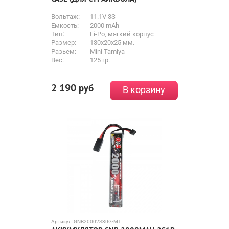
Вольтаж:
11.1V 3S
Емкость:
2000 mAh
Тип:
Li-Po, мягкий корпус
Размер:
130x20x25 мм.
Разьем:
Mini Tamiya
Вес:
125 гр.
2 190
руб
В корзину
Артикул:
GNB20002S30G-MT