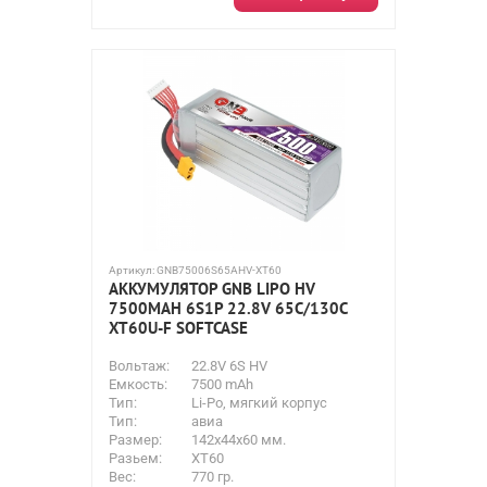
Артикул:
GNB75006S65AHV-XT60
АККУМУЛЯТОР GNB LIPO HV
7500MAH 6S1P 22.8V 65С/130C
XT60U-F SOFTCASE
Вольтаж:
22.8V 6S HV
Емкость:
7500 mAh
Тип:
Li-Po, мягкий корпус
Тип:
авиа
Размер:
142x44x60 мм.
Разьем:
XT60
Вес:
770 гр.