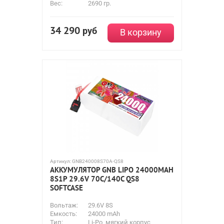
Вес:
2690 гр.
34 290
руб
В корзину
Артикул:
GNB240008S70A-QS8
АККУМУЛЯТОР GNB LIPO 24000MAH
8S1P 29.6V 70С/140C QS8
SOFTCASE
Вольтаж:
29.6V 8S
Емкость:
24000 mAh
Тип:
Li-Po, мягкий корпус