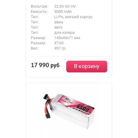
Вольтаж:
22.8V 6S HV
Емкость:
9000 mAh
Тип:
Li-Po, мягкий корпус
Тип:
авиа
Тип:
авто
Тип:
для катера
Размер:
145x44x71 мм.
Разьем:
XT60
Вес:
957 гр.
17 990
руб
В корзину