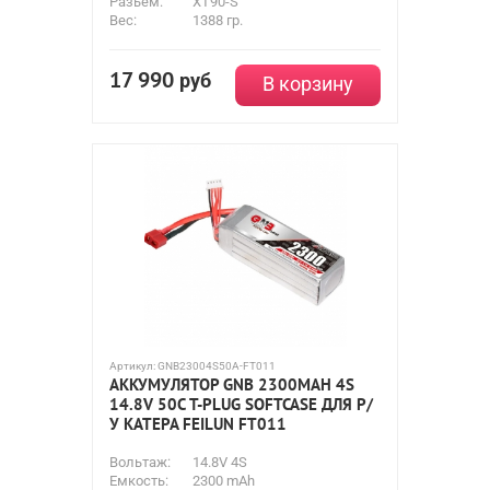
Разьем:
XT90-S
Вес:
1388 гр.
17 990
руб
В корзину
Артикул:
GNB23004S50A-FT011
АККУМУЛЯТОР GNB 2300MAH 4S
14.8V 50С T-PLUG SOFTCASE ДЛЯ Р/
У КАТЕРА FEILUN FT011
Вольтаж:
14.8V 4S
Емкость:
2300 mAh