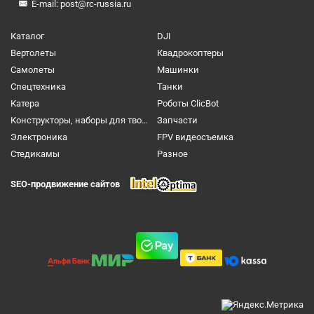
E-mail:
post@rc-russia.ru
Каталог
DJI
Вертолеты
Квадрокоптеры
Самолеты
Машинки
Спецтехника
Танки
Катера
Роботы ClicBot
Конструкторы, наборы для творчества и настольные игры
Запчасти
Электроника
FPV видеосъемка
Cтедикамы
Разное
SEO-продвижение сайтов