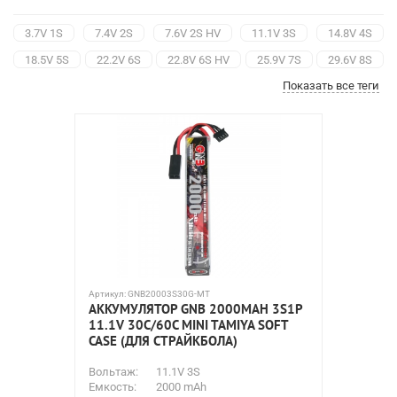
3.7V 1S
7.4V 2S
7.6V 2S HV
11.1V 3S
14.8V 4S
18.5V 5S
22.2V 6S
22.8V 6S HV
25.9V 7S
29.6V 8S
Показать все теги
30.4V 8S HV
Аккумуляторы для вертолетов
Батареи для квадрокоптеров
Li-Pol для машинок
Для самолетов
Для страйкбола
Align Corporation
B&C
Black Magic
Gens Ace
GNB
Nine Eagles
Pulsar
Spard
Team Orion
Traxxas Li-Po
Артикул:
GNB20003S30G-MT
АККУМУЛЯТОР GNB 2000MAH 3S1P
11.1V 30С/60C MINI TAMIYA SOFT
CASE (ДЛЯ СТРАЙКБОЛА)
Вольтаж:
11.1V 3S
Емкость:
2000 mAh