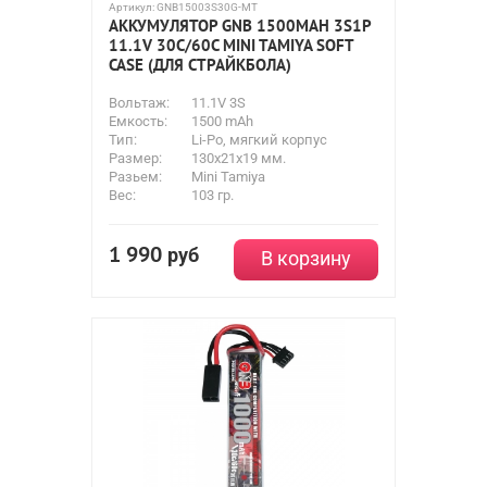
Артикул:
GNB15003S30G-MT
АККУМУЛЯТОР GNB 1500MAH 3S1P
11.1V 30С/60C MINI TAMIYA SOFT
CASE (ДЛЯ СТРАЙКБОЛА)
Вольтаж:
11.1V 3S
Емкость:
1500 mAh
Тип:
Li-Po, мягкий корпус
Размер:
130x21x19 мм.
Разьем:
Mini Tamiya
Вес:
103 гр.
1 990
руб
В корзину