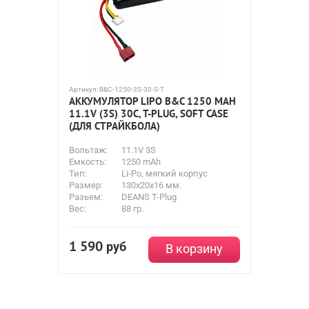
Артикул:
B&C-1250-3S-30-S-T
АККУМУЛЯТОР LIPO B&C 1250 MAH
11.1V (3S) 30C, T-PLUG, SOFT CASE
(ДЛЯ СТРАЙКБОЛА)
Вольтаж:
11.1V 3S
Емкость:
1250 mAh
Тип:
Li-Po, мягкий корпус
Размер:
130х20х16 мм.
Разьем:
DEANS T-Plug
Вес:
88 гр.
1 590
руб
В корзину