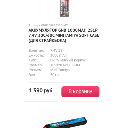
Артикул:
GNB10002S30G-MT
АККУМУЛЯТОР GNB 1000MAH 2S1P
7.4V 30С/60C MINITAMIYA SOFT CASE
(ДЛЯ СТРАЙКБОЛА)
Вольтаж:
7.4V 2S
Емкость:
1000 mAh
Тип:
Li-Po, мягкий корпус
Размер:
102x20.5x11.5 мм.
Разьем:
Mini Tamiya
Вес:
50 гр.
1 390
руб
В корзину