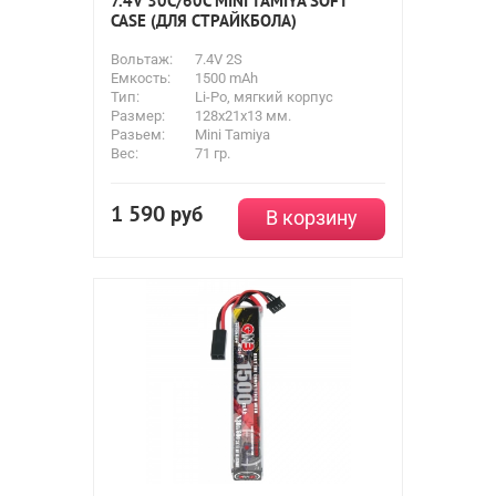
7.4V 30С/60C MINI TAMIYA SOFT
CASE (ДЛЯ СТРАЙКБОЛА)
Вольтаж:
7.4V 2S
Емкость:
1500 mAh
Тип:
Li-Po, мягкий корпус
Размер:
128x21x13 мм.
Разьем:
Mini Tamiya
Вес:
71 гр.
1 590
руб
В корзину