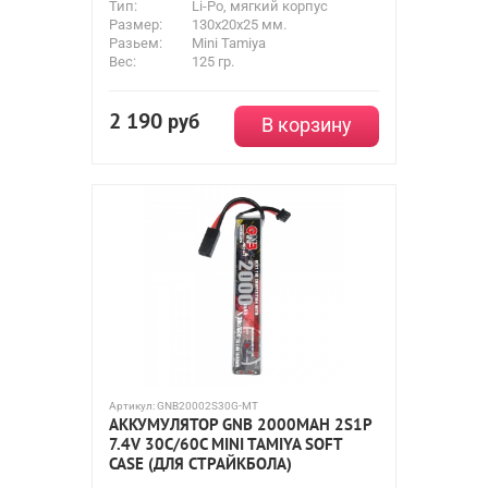
Тип:
Li-Po, мягкий корпус
Размер:
130x20x25 мм.
Разьем:
Mini Tamiya
Вес:
125 гр.
2 190
руб
В корзину
Артикул:
GNB20002S30G-MT
АККУМУЛЯТОР GNB 2000MAH 2S1P
7.4V 30С/60C MINI TAMIYA SOFT
CASE (ДЛЯ СТРАЙКБОЛА)