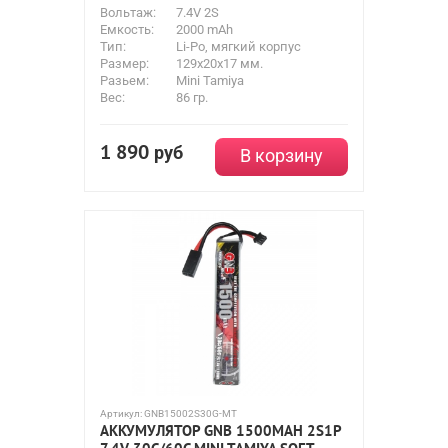
Вольтаж:
7.4V 2S
Емкость:
2000 mAh
Тип:
Li-Po, мягкий корпус
Размер:
129x20x17 мм.
Разьем:
Mini Tamiya
Вес:
86 гр.
1 890
руб
В корзину
Артикул:
GNB15002S30G-MT
АККУМУЛЯТОР GNB 1500MAH 2S1P