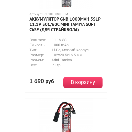
Артикул:
GNB10003S30G-MT
АККУМУЛЯТОР GNB 1000MAH 3S1P
11.1V 30С/60C MINI TAMIYA SOFT
CASE (ДЛЯ СТРАЙКБОЛА)
Вольтаж:
11.1V 3S
Емкость:
1000 mAh
Тип:
Li-Po, мягкий корпус
Размер:
102x20.5x16.5 мм.
Разьем:
Mini Tamiya
Вес:
71 гр.
1 690
руб
В корзину