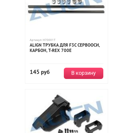
Артикул:
H70001T
ALIGN ТРУБКА ДЛЯ F3C СЕРВООСИ,
КАРБОН, T-REX 700E
145
руб
В корзину