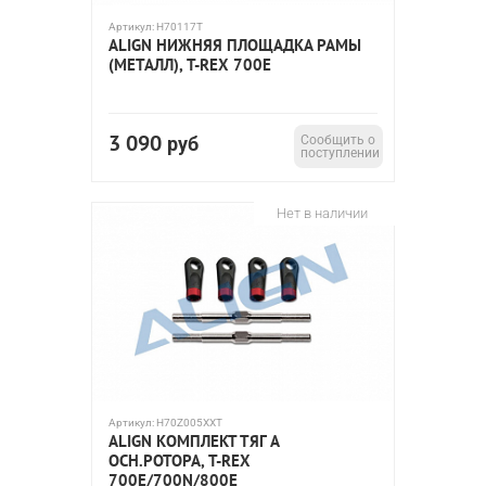
Артикул:
H70117T
ALIGN НИЖНЯЯ ПЛОЩАДКА РАМЫ
(МЕТАЛЛ), T-REX 700E
3 090
руб
Сообщить о
поступлении
Нет в наличии
Артикул:
H70Z005XXT
ALIGN КОМПЛЕКТ ТЯГ A
ОСН.РОТОРА, T-REX
700E/700N/800E