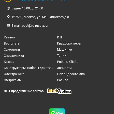
Будни 10:00 до 21:00
127560, Москва, ул. Менжинского д.3
E-mail:
post@rc-russia.ru
Каталог
DJI
Вертолеты
Квадрокоптеры
Самолеты
Машинки
Спецтехника
Танки
Катера
Роботы ClicBot
Конструкторы, наборы для творчества и настольные игры
Запчасти
Электроника
FPV видеосъемка
Cтедикамы
Разное
SEO-продвижение сайтов