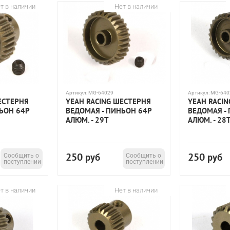
т в наличии
Нет в наличии
Артикул:
MG-64029
Артикул:
MG-640
ЕСТЕРНЯ
YEAH RACING ШЕСТЕРНЯ
YEAH RACI
ЬОН 64P
ВЕДОМАЯ - ПИНЬОН 64P
ВЕДОМАЯ -
АЛЮМ. - 29T
АЛЮМ. - 28
250
250
Сообщить о
руб
Сообщить о
руб
поступлении
поступлении
т в наличии
Нет в наличии