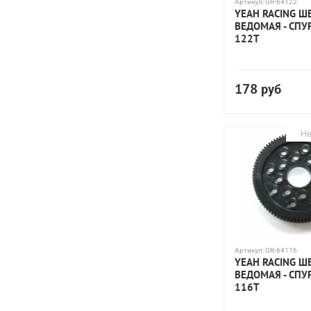
Артикул:
GR-64122
YEAH RACING Ш
ВЕДОМАЯ - СПУР
122T
178
руб
Не
Артикул:
GR-64116
YEAH RACING Ш
ВЕДОМАЯ - СПУР
116T