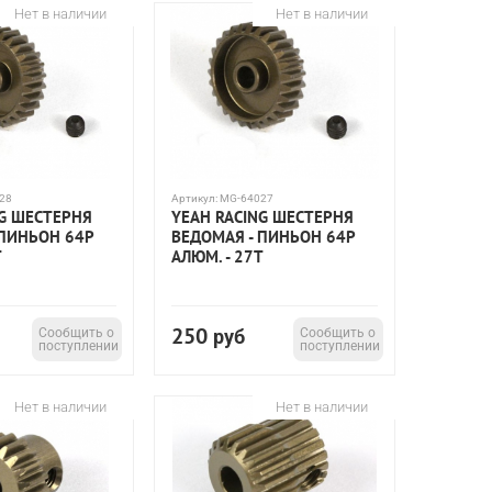
Нет в наличии
Нет в наличии
28
Артикул:
MG-64027
NG ШЕСТЕРНЯ
YEAH RACING ШЕСТЕРНЯ
 ПИНЬОН 64P
ВЕДОМАЯ - ПИНЬОН 64P
T
АЛЮМ. - 27T
250
Сообщить о
руб
Сообщить о
поступлении
поступлении
Нет в наличии
Нет в наличии