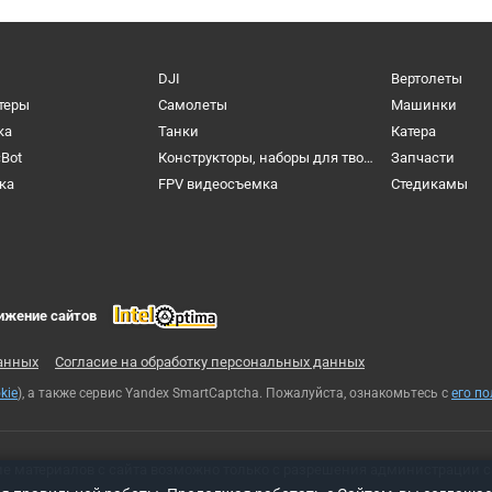
DJI
Вертолеты
теры
Самолеты
Машинки
ка
Танки
Катера
cBot
Конструкторы, наборы для творчества и настольные игры
Запчасти
ка
FPV видеосъемка
Cтедикамы
ижение сайтов
анных
Согласие на обработку персональных данных
kie
), а также сервис Yandex SmartCaptcha. Пожалуйста, ознакомьтесь с
его п
ие материалов с сайта возможно только с разрешения администрации с