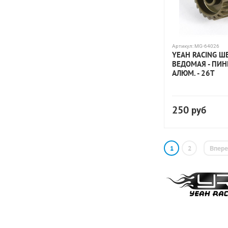
Артикул:
MG-64026
YEAH RACING Ш
ВЕДОМАЯ - ПИН
АЛЮМ. - 26T
250
руб
1
2
Впер