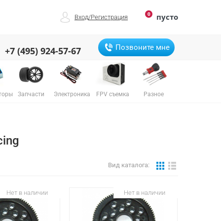
0
пусто
Вход
/
Регистрация
Позвоните мне
+7 (495) 924-57-67
торы
Запчасти
Электроника
FPV съемка
Разное
ing
Вид каталога:
Нет в наличии
Нет в наличии