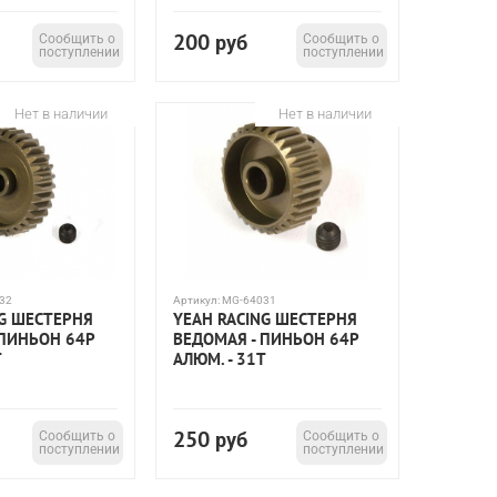
200
Сообщить о
руб
Сообщить о
поступлении
поступлении
Нет в наличии
Нет в наличии
32
Артикул:
MG-64031
NG ШЕСТЕРНЯ
YEAH RACING ШЕСТЕРНЯ
 ПИНЬОН 64P
ВЕДОМАЯ - ПИНЬОН 64P
T
АЛЮМ. - 31T
250
Сообщить о
руб
Сообщить о
поступлении
поступлении