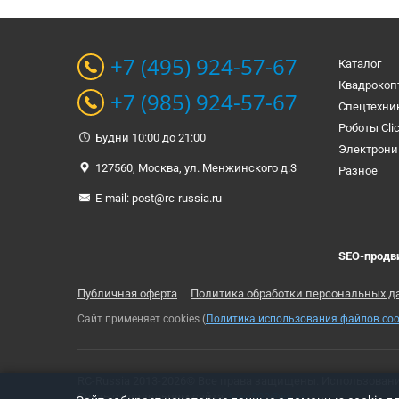
+7 (495) 924-57-67
Каталог
Квадрокоп
+7 (985) 924-57-67
Спецтехни
Роботы Cli
Будни 10:00 до 21:00
Электрони
127560, Москва, ул. Менжинского д.3
Разное
E-mail:
post@rc-russia.ru
SEO-продв
Публичная оферта
Политика обработки персональных д
Сайт применяет cookies (
Политика использования файлов coo
RC-Russia 2013-2026© Все права защищены. Использован
Связь с владельцем сайта:
t-rex500@ya.ru