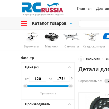
Главная
Достав
Каталог товаров
Вертолеты
Машинки
Самолеты
Квадрокоптеры
Фильтр
Запчасти
Д
Цена (₽)
Детали дл
₽
От
до
Сортировать по:
Не
Производитель