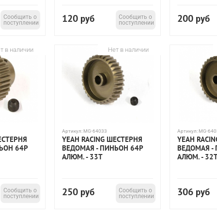
120
200
Сообщить о
руб
Сообщить о
руб
поступлении
поступлении
т в наличии
Нет в наличии
Артикул:
MG-64033
Артикул:
MG-640
ЕСТЕРНЯ
YEAH RACING ШЕСТЕРНЯ
YEAH RACI
ЬОН 64P
ВЕДОМАЯ - ПИНЬОН 64P
ВЕДОМАЯ -
АЛЮМ. - 33T
АЛЮМ. - 32
250
306
Сообщить о
руб
Сообщить о
руб
поступлении
поступлении