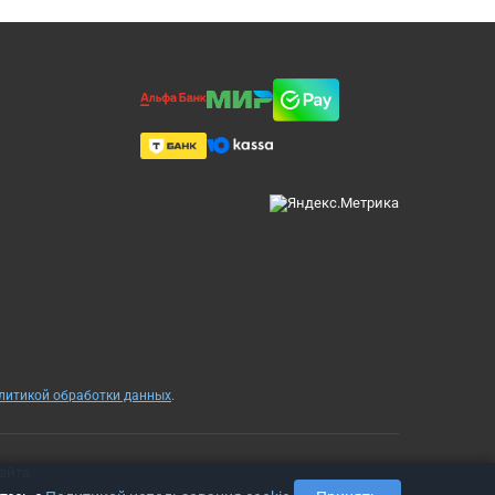
олитикой обработки данных
.
айта