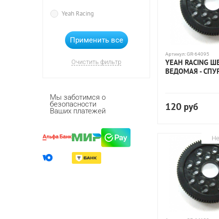
Yeah Racing
Артикул:
GR-64095
YEAH RACING Ш
Очистить фильтр
ВЕДОМАЯ - СПУР
Мы заботимся о
безопасности
120
руб
Ваших платежей
Не