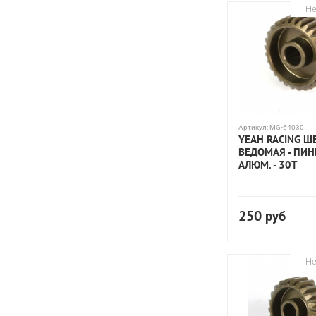
Не
Артикул:
MG-64030
YEAH RACING Ш
ВЕДОМАЯ - ПИН
АЛЮМ. - 30T
250
руб
Не