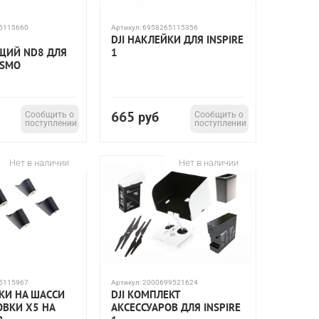
5115660
Артикул:
6958265115356
DJI НАКЛЕЙКИ ДЛЯ INSPIRE
ЩИЙ ND8 ДЛЯ
1
OSMO
665
Сообщить о
руб
Сообщить о
поступлении
поступлении
Нет в наличии
Нет в наличии
5115967
Артикул:
2000699521624
ДКИ НА ШАССИ
DJI КОМПЛЕКТ
ОВКИ X5 НА
АКСЕССУАРОВ ДЛЯ INSPIRE