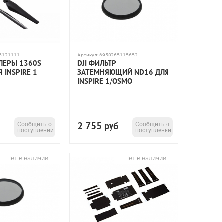
5121111
Артикул:
6958265115653
ЛЛЕРЫ 1360S
DJI ФИЛЬТР
 INSPIRE 1
ЗАТЕМНЯЮЩИЙ ND16 ДЛЯ
INSPIRE 1/OSMO
2 755
б
Сообщить о
руб
Сообщить о
поступлении
поступлении
Нет в наличии
Нет в наличии