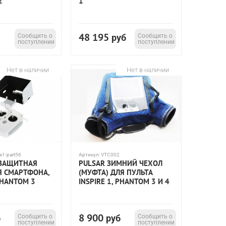
2
1
48 195
Сообщить о
руб
Сообщить о
поступлении
поступлении
Нет в наличии
Нет в наличии
re1-part56
Артикул:
VTC002
ЕЗАЩИТНАЯ
PULSAR ЗИМНИЙ ЧЕХОЛ
Я СМАРТФОНА,
(МУФТА) ДЛЯ ПУЛЬТА
PHANTOM 3
INSPIRE 1, PHANTOM 3 И 4
8 900
б
Сообщить о
руб
Сообщить о
поступлении
поступлении