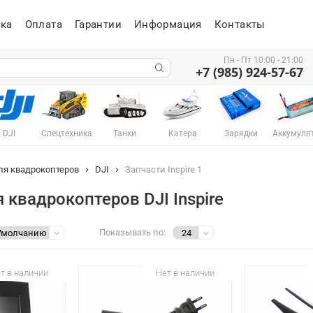
ка
Оплата
Гарантии
Информация
Контакты
Пн - Пт 10:00 - 21:00
+7 (985) 924-57-67
DJI
Спецтехника
Танки
Катера
Зарядки
Аккумуля
ля квадрокоптеров
DJI
Запчасти Inspire 1
 квадрокоптеров DJI Inspire
Показывать по:
т в наличии
Нет в наличии