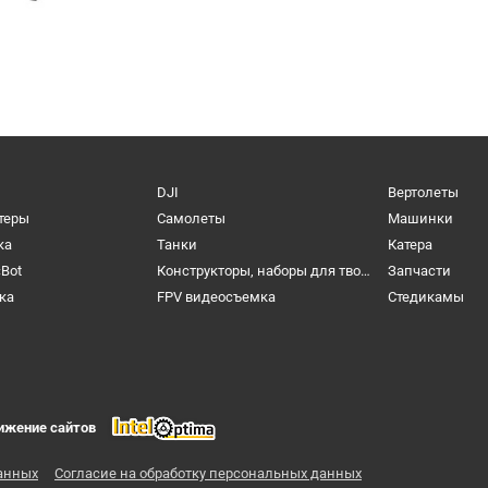
DJI
Вертолеты
теры
Самолеты
Машинки
ка
Танки
Катера
cBot
Конструкторы, наборы для творчества и настольные игры
Запчасти
ка
FPV видеосъемка
Cтедикамы
ижение сайтов
анных
Согласие на обработку персональных данных