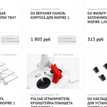
62
Артикул:
6958265115288
Артикул:
695826
ЩАЯ
DJI ВЕРХНЯЯ ПАНЕЛЬ
DJI ФИЛЬТР
АРЕИ TB47
КОРПУСА ДЛЯ INSPIRE 1
ЗАТЕМНЯЮ
INSPIRE 1/
1 805
315
Сообщить о
руб
Сообщить о
руб
поступлении
поступлении
т в наличии
Нет в наличии
Артикул:
puls-inspire1-001
Артикул:
695826
ТА
PULSAR ОГРАНИЧИТЕЛЬ
DJI НАКЛА
INSPIRE 1
КРОНШТЕЙНА ПЛАНШЕТА
ДЛЯ УСТАН