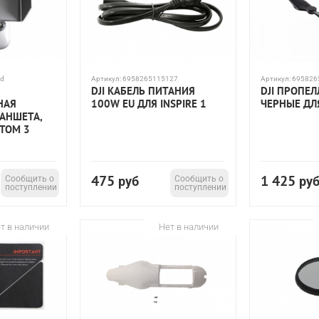
ad
Артикул:
6958265115127
Артикул:
695826
DJI КАБЕЛЬ ПИТАНИЯ
DJI ПРОПЕ
НАЯ
100W EU ДЛЯ INSPIRE 1
ЧЕРНЫЕ ДЛЯ
АНШЕТА,
NTOM 3
475
1 425
Сообщить о
руб
Сообщить о
ру
поступлении
поступлении
т в наличии
Нет в наличии