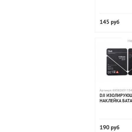
145
руб
Не
Артикул:
69582651154
DJI ИЗОЛИРУЮ
НАКЛЕЙКА БАТ
190
руб