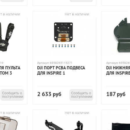
т в наличии
Нет в наличии
19
Артикул:
6958265115271
Артикул:
695826
ЛЯ ПУЛЬТА
DJI ПОРТ PCBA ПОДВЕСА
DJI НИЖНЯ
NTOM 3
ДЛЯ INSPIRE 1
ДЛЯ INSPIR
2 633
187
Сообщить о
руб
Сообщить о
руб
поступлении
поступлении
т в наличии
Нет в наличии