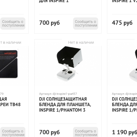
ДЛЯ INSPIRE 1
INSPIRE 1 V
700
475
Сообщить о
руб
Сообщить о
руб
поступлении
поступлении
т в наличии
Нет в наличии
79
Артикул:
dji-inspire1-part57
Артикул:
dji-inspi
ЩАЯ
DJI СОЛНЦЕЗАЩИТНАЯ
DJI СОЛНЦ
АРЕИ TB48
БЛЕНДА ДЛЯ ПЛАНШЕТА,
БЛЕНДА ДЛ
INSPIRE 1/PHANTOM 3
INSPIRE 1/
700
1 190
Сообщить о
руб
Сообщить о
ру
поступлении
поступлении