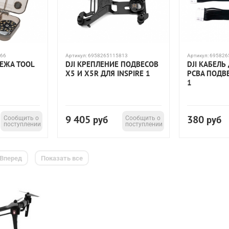
66
Артикул:
6958265115813
Артикул:
695826
ПЕЖА TOOL
DJI КРЕПЛЕНИЕ ПОДВЕСОВ
DJI КАБЕЛЬ
X5 И X5R ДЛЯ INSPIRE 1
PCBA ПОДВЕ
1
9 405
380
Сообщить о
руб
Сообщить о
руб
поступлении
поступлении
Вперед
Показать все