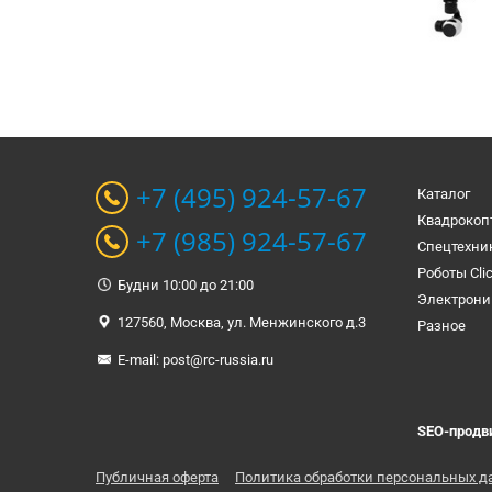
+7 (495) 924-57-67
Каталог
Квадрокоп
+7 (985) 924-57-67
Спецтехни
Роботы Cli
Будни 10:00 до 21:00
Электрони
127560, Москва, ул. Менжинского д.3
Разное
E-mail:
post@rc-russia.ru
SEO-продв
Публичная оферта
Политика обработки персональных д