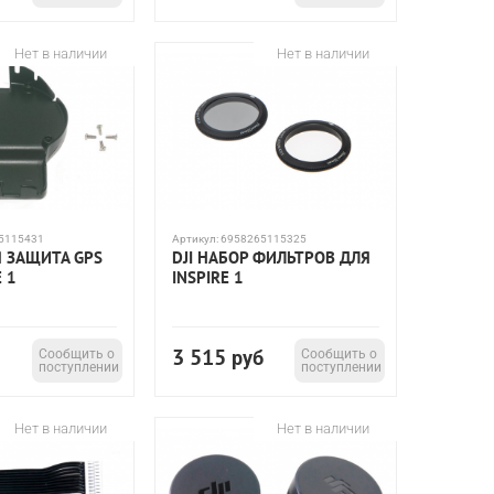
Нет в наличии
Нет в наличии
5115431
Артикул:
6958265115325
Я ЗАЩИТА GPS
DJI НАБОР ФИЛЬТРОВ ДЛЯ
E 1
INSPIRE 1
3 515
Сообщить о
руб
Сообщить о
поступлении
поступлении
Нет в наличии
Нет в наличии