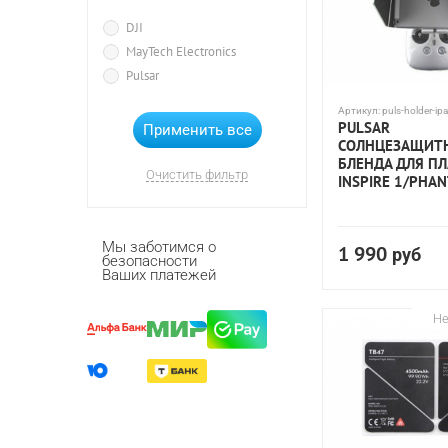
DJI
MayTech Electronics
Pulsar
Артикул:
puls-holder-ip
PULSAR
СОЛНЦЕЗАЩИТ
БЛЕНДА ДЛЯ ПЛ
Очистить фильтр
INSPIRE 1/PHA
Мы заботимся о
1 990
руб
безопасности
Ваших платежей
Не