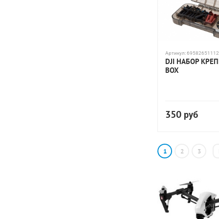
Артикул:
69582651112
DJI НАБОР КРЕ
BOX
350
руб
1
2
3