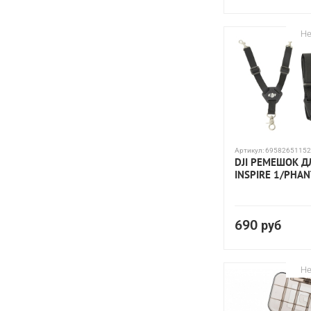
Не
Артикул:
69582651152
DJI РЕМЕШОК Д
INSPIRE 1/PHA
690
руб
Не