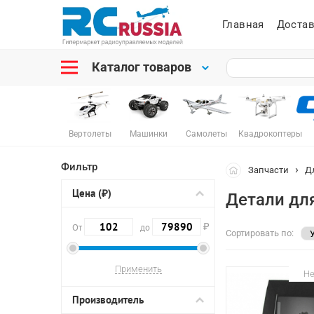
Главная
Достав
Каталог товаров
Вертолеты
Машинки
Самолеты
Квадрокоптеры
Фильтр
Запчасти
Д
Цена (₽)
Детали для
₽
От
до
Сортировать по:
Не
Производитель