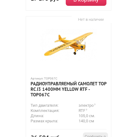
Нет в наличии
Артикул:
TOP067C
РАДИОУПРАВЛЯЕМЫЙ САМОЛЕТ TOP
RC J3 1400MM YELLOW RTF -
TOP067C
Тип двигателя:
электро
Комплектация:
RTF
Длина:
105,0 см.
Размах крыла:
140,0 см
Сообщить о