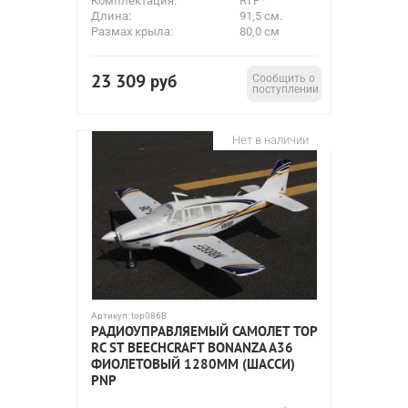
Комплектация:
RTF
Длина:
91,5 см.
Размах крыла:
80,0 см
23 309
руб
Сообщить о
поступлении
Нет в наличии
Артикул:
top086B
РАДИОУПРАВЛЯЕМЫЙ САМОЛЕТ TOP
RC ST BEECHCRAFT BONANZA A36
ФИОЛЕТОВЫЙ 1280ММ (ШАССИ)
PNP