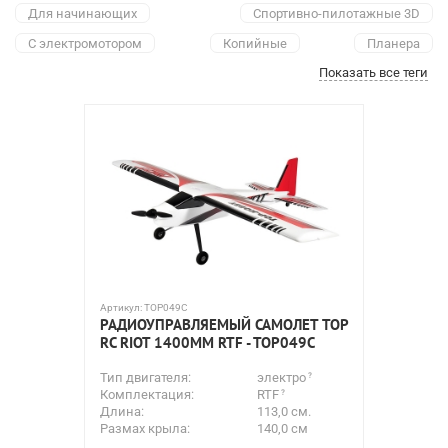
Для начинающих
Спортивно-пилотажные 3D
С электромотором
Копийные
Планера
Показать все теги
Jet-импеллерные
Мотопарапланеры
Для сборки
Недорогие модели
Большие модели
Комплекты RTF
Игрушки
E-Flite
HobbyZone
Артикул:
TOP049C
РАДИОУПРАВЛЯЕМЫЙ САМОЛЕТ TOP
RC RIOT 1400MM RTF - TOP049C
Тип двигателя:
электро
Комплектация:
RTF
Длина:
113,0 см.
Размах крыла:
140,0 см