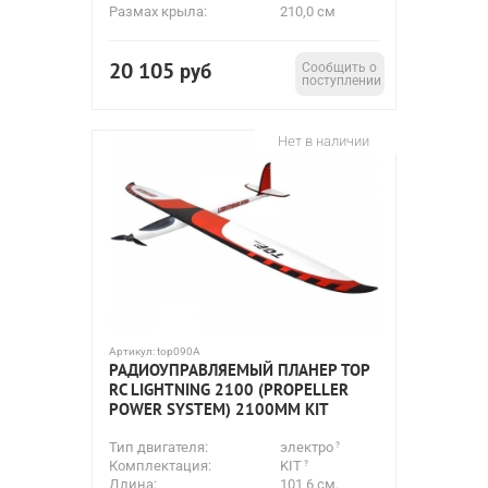
Размах крыла:
210,0 см
20 105
руб
Сообщить о
поступлении
Нет в наличии
Артикул:
top090A
РАДИОУПРАВЛЯЕМЫЙ ПЛАНЕР TOP
RC LIGHTNING 2100 (PROPELLER
POWER SYSTEM) 2100ММ KIT
Тип двигателя:
электро
Комплектация:
KIT
Длина:
101,6 см.