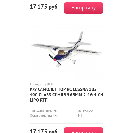
17 175
руб
В корзину
Артикул:
top004C
Р/У САМОЛЕТ TOP RC CESSNA 182
400 CLASS СИНЯЯ 965ММ 2.4G 4-CH
LIPO RTF
Тип двигателя:
электро
Комплектация:
RTF
17 175
руб
В корзину