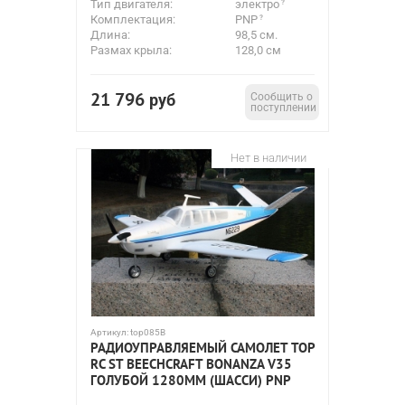
Тип двигателя:
электро
Комплектация:
PNP
Длина:
98,5 см.
Размах крыла:
128,0 см
21 796
руб
Сообщить о
поступлении
Нет в наличии
Артикул:
top085B
РАДИОУПРАВЛЯЕМЫЙ САМОЛЕТ TOP
RC ST BEECHCRAFT BONANZA V35
ГОЛУБОЙ 1280ММ (ШАССИ) PNP