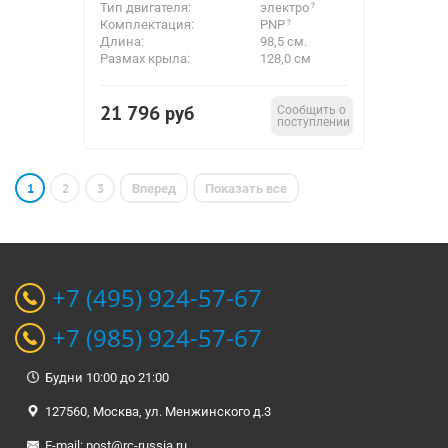
Тип двигателя:
электро
Комплектация:
PNP
Длина:
98,5 см.
Размах крыла:
128,0 см
21 796
руб
Сообщить о
поступлении
1
2
3
Вперед
Показать все
+7 (495) 924-57-67
+7 (985) 924-57-67
Будни 10:00 до 21:00
127560, Москва, ул. Менжинского д.3
E-mail:
post@rc-russia.ru