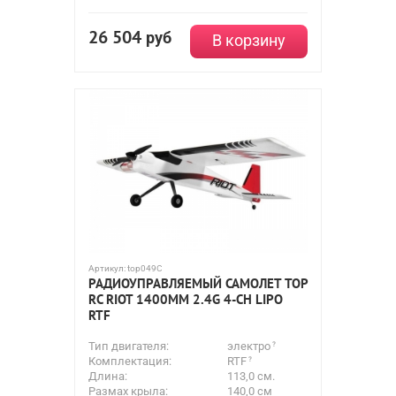
26 504
руб
В корзину
Артикул:
top049C
РАДИОУПРАВЛЯЕМЫЙ САМОЛЕТ TOP
RC RIOT 1400ММ 2.4G 4-CH LIPO
RTF
Тип двигателя:
электро
Комплектация:
RTF
Длина:
113,0 см.
Размах крыла:
140,0 см