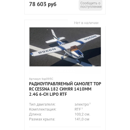
78 603
руб
Сообщить о
поступлении
Нет в наличии
Артикул:
top095C
РАДИОУПРАВЛЯЕМЫЙ САМОЛЕТ TOP
RC CESSNA 182 СИНЯЯ 1410ММ
2.4G 6-CH LIPO RTF
Тип двигателя:
электро
Комплектация:
RTF
Длина:
103,2 см.
Размах крыла:
141,0 см