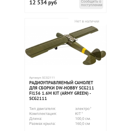
12 534
руб
Сообщить о
поступлении
Нет в наличии
Артикул:
SCG2111
РАДИОУПРАВЛЯЕМЫЙ САМОЛЕТ
ДЛЯ СБОРКИ DW-HOBBY SCG211
FI156 1.6М KIT (ARMY GREEN) -
SCG2111
Тип двигателя:
электро
Комплектация:
KIT
Длина:
100,0 см.
Размах крыла:
160,0 см