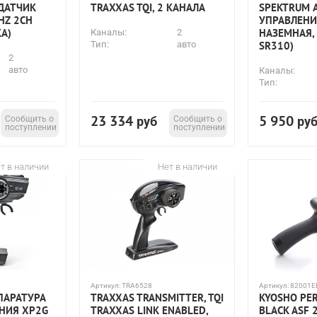
ЕДАТЧИК
TRAXXAS TQI, 2 КАНАЛА
SPEKTRUM 
GHZ 2CH
УПРАВЛЕНИЯ
А)
НАЗЕМНАЯ,
Каналы:
2
Тип:
авто
SR310)
2
авто
Каналы:
Тип:
23 334
5 950
Сообщить о
руб
Сообщить о
ру
поступлении
поступлении
т в наличии
Нет в наличии
Артикул:
TRA6528
Артикул:
82001E
ПАРАТУРА
TRAXXAS TRANSMITTER, TQI
KYOSHO PER
НИЯ XP2G
TRAXXAS LINK ENABLED,
BLACK ASF 