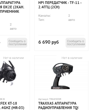
АППАРАТУРА
HPI ПЕРЕДАТЧИК - TF-11 -
 DX2E (2КАН.
2.4ГГЦ (2CH)
 ПРИЕМНИК
Каналы:
2
Тип:
авто
2
авто
6 690
б
Сообщить о
руб
Сообщить о
поступлении
поступлении
Нет в наличии
Нет в наличии
BK-B
Артикул:
TRA6509R
FEX KT-18
TRAXXAS АППАРАТУРА
2.4GHZ (MR-03)
РАДИОУПРАВЛЕНИЯ TQI