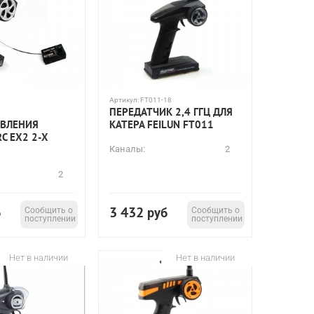
Артикул:
FT011-18
ПЕРЕДАТЧИК 2,4 ГГЦ ДЛЯ
АВЛЕНИЯ
КАТЕРА FEILUN FT011
C EX2 2-Х
Я
Каналы:
2
2
3 432
б
Сообщить о
руб
Сообщить о
поступлении
поступлении
Нет в наличии
Нет в наличии