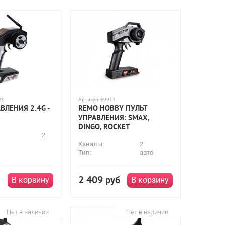
20
Артикул:
E9911
ВЛЕНИЯ 2.4G -
REMO HOBBY ПУЛЬТ
УПРАВЛЕНИЯ: SMAX,
DINGO, ROCKET
2
Каналы:
2
Тип:
авто
2 409
руб
В корзину
В корзину
Нет в наличии
Нет в наличии