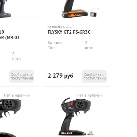
Артикул:
FS-GT2
19
FLYSKY GT2 FS-GR3C
R (MR-03
Каналы:
2
Тип:
авто
2
авто
2 279
Сообщить о
руб
Сообщить о
поступлении
поступлении
Нет в наличии
Нет в наличии