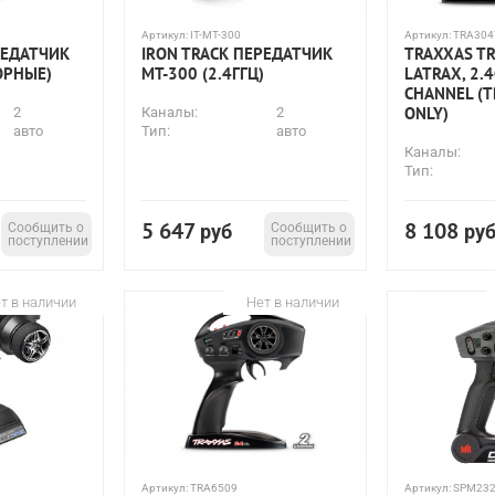
Артикул:
IT-MT-300
Артикул:
TRA304
РЕДАТЧИК
IRON TRACK ПЕРЕДАТЧИК
TRAXXAS TR
ОРНЫЕ)
MT-300 (2.4ГГЦ)
LATRAX, 2.4
CHANNEL (
ONLY)
2
Каналы:
2
авто
Тип:
авто
Каналы:
Тип:
5 647
8 108
Сообщить о
руб
Сообщить о
ру
поступлении
поступлении
т в наличии
Нет в наличии
Артикул:
TRA6509
Артикул:
SPM23