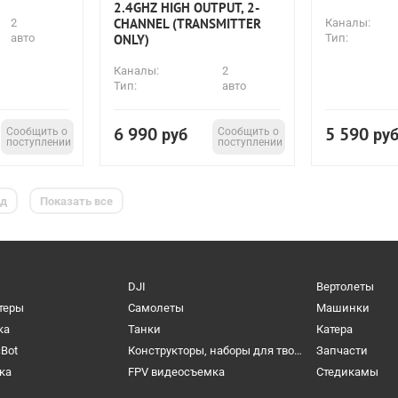
2.4GHZ HIGH OUTPUT, 2-
CHANNEL (TRANSMITTER
2
Каналы:
авто
ONLY)
Тип:
Каналы:
2
Тип:
авто
6 990
5 590
Сообщить о
руб
Сообщить о
ру
поступлении
поступлении
ед
Показать все
DJI
Вертолеты
теры
Самолеты
Машинки
ка
Танки
Катера
cBot
Конструкторы, наборы для творчества и настольные игры
Запчасти
ка
FPV видеосъемка
Cтедикамы