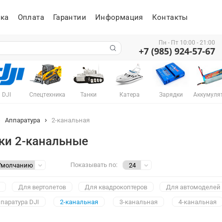
ка
Оплата
Гарантии
Информация
Контакты
Пн - Пт 10:00 - 21:00
+7 (985) 924-57-67
DJI
Спецтехника
Танки
Катера
Зарядки
Аккумуля
Аппаратура
2-канальная
ки 2-канальные
Показывать по:
Для вертолетов
Для квадрокоптеров
Для автомоделей
паратура DJI
2-канальная
3-канальная
4-канальная
0-канальная
12-канальная
14-канальная
18-канальная