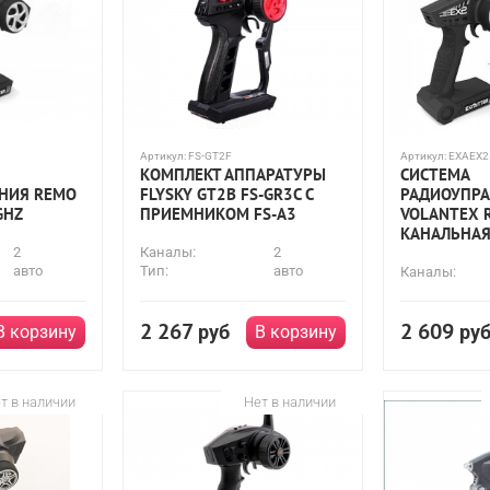
Артикул:
FS-GT2F
Артикул:
EXAEX2
КОМПЛЕКТ АППАРАТУРЫ
СИСТЕМА
НИЯ REMO
FLYSKY GT2B FS-GR3C С
РАДИОУПР
GHZ
ПРИЕМНИКОМ FS-A3
VOLANTEX R
КАНАЛЬНА
2
Каналы:
2
авто
Тип:
авто
Каналы:
2 267
2 609
руб
ру
В корзину
В корзину
т в наличии
Нет в наличии