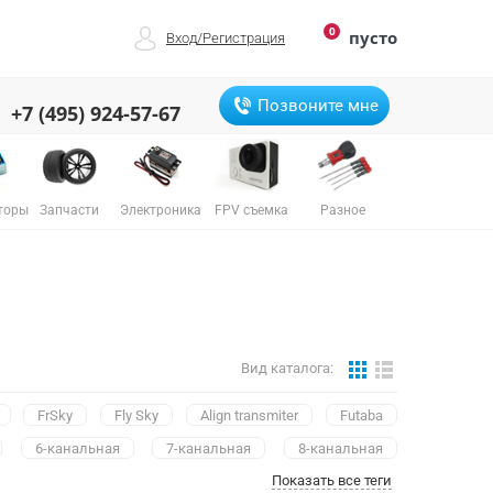
0
пусто
Вход
/
Регистрация
Позвоните мне
+7 (495) 924-57-67
торы
Запчасти
Электроника
FPV съемка
Разное
Вид каталога:
FrSky
Fly Sky
Align transmiter
Futaba
6-канальная
7-канальная
8-канальная
Показать все теги
24-канальная