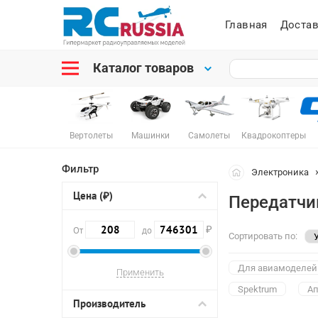
Главная
Достав
Каталог товаров
Вертолеты
Машинки
Самолеты
Квадрокоптеры
Фильтр
Электроника
Цена (₽)
Передатчи
₽
От
до
Сортировать по:
Для авиамоделей
Spektrum
Ап
Производитель
9-канальная
1