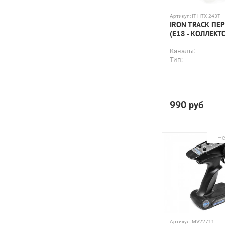
Артикул:
IT-HTX-243T
IRON TRACK ПЕ
(E18 - КОЛЛЕКТ
Каналы:
Тип:
990
руб
Не
Артикул:
MV22711