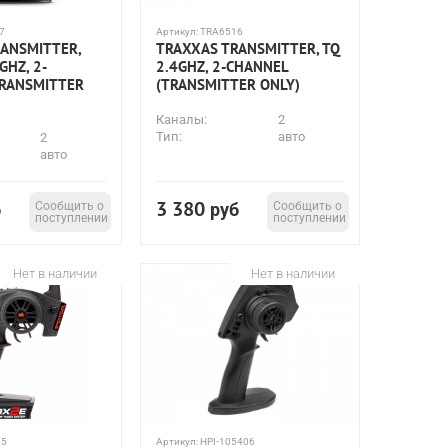
7
Артикул:
TRA6516
ANSMITTER,
TRAXXAS TRANSMITTER, TQ
GHZ, 2-
2.4GHZ, 2-CHANNEL
TRANSMITTER
(TRANSMITTER ONLY)
Каналы:
2
Тип:
авто
2
авто
3 380
б
Сообщить о
руб
Сообщить о
поступлении
поступлении
Нет в наличии
Нет в наличии
25
Артикул:
HPI-105406