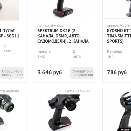
Артикул:
SPM2322
Артикул:
MC016
Й ПУЛЬТ
SPEKTRUM DX2E (2
KYOSHO KT-
P - 80311
КАНАЛА, DSMR, АВТО,
TRANSMITTE
СУДОМОДЕЛИ), 2 КАНАЛА
SPORTS)
2
авто
Каналы:
2
Каналы:
Тип:
авто
Тип:
3 646
786
Сообщить о
руб
Сообщить о
руб
поступлении
поступлении
т в наличии
Нет в наличии