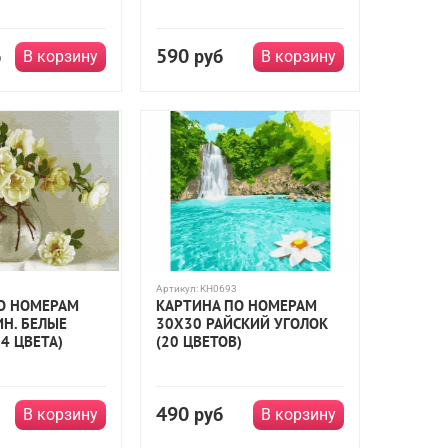
590
б
руб
В корзину
В корзину
Артикул:
KH0693
О НОМЕРАМ
КАРТИНА ПО НОМЕРАМ
ИН. БЕЛЫЕ
30Х30 РАЙСКИЙ УГОЛОК
4 ЦВЕТА)
(20 ЦВЕТОВ)
490
руб
В корзину
В корзину