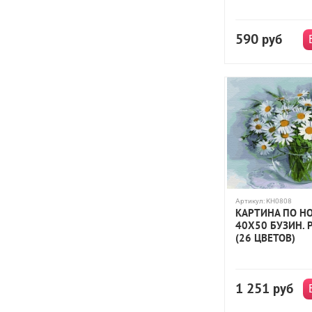
590
руб
Артикул:
KH0808
КАРТИНА ПО Н
40Х50 БУЗИН.
(26 ЦВЕТОВ)
1 251
руб