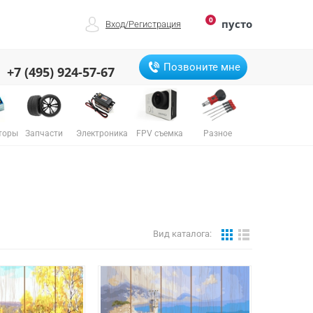
0
пусто
Вход
/
Регистрация
Позвоните мне
+7 (495) 924-57-67
торы
Запчасти
Электроника
FPV съемка
Разное
Вид каталога: