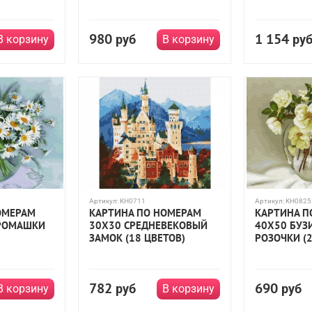
980
1 154
руб
ру
В корзину
В корзину
Артикул:
KH0711
Артикул:
KH0825
ОМЕРАМ
КАРТИНА ПО НОМЕРАМ
КАРТИНА П
 РОМАШКИ
30Х30 СРЕДНЕВЕКОВЫЙ
40Х50 БУЗ
ЗАМОК (18 ЦВЕТОВ)
РОЗОЧКИ (2
782
690
руб
руб
В корзину
В корзину