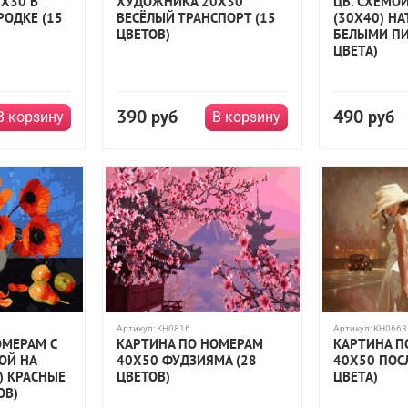
Х30 В
ХУДОЖНИКА 20Х30
ЦВ. СХЕМОЙ
РОДКЕ (15
ВЕСЁЛЫЙ ТРАНСПОРТ (15
(30Х40) Н
ЦВЕТОВ)
БЕЛЫМИ ПИ
ЦВЕТА)
390
490
руб
руб
В корзину
В корзину
Артикул:
KH0816
Артикул:
KH0663
ОМЕРАМ С
КАРТИНА ПО НОМЕРАМ
КАРТИНА П
ОЙ НА
40Х50 ФУДЗИЯМА (28
40Х50 ПОС
) КРАСНЫЕ
ЦВЕТОВ)
ЦВЕТА)
ОВ)