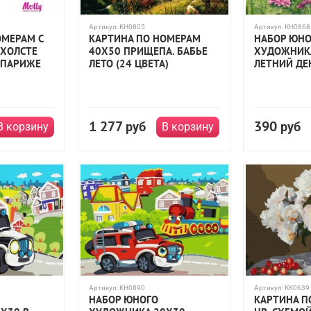
Артикул:
KH0805
Артикул:
KH0868
ОМЕРАМ С
КАРТИНА ПО НОМЕРАМ
НАБОР ЮНО
 ХОЛСТЕ
40Х50 ПРИЩЕПА. БАБЬЕ
ХУДОЖНИК
 ПАРИЖЕ
ЛЕТО (24 ЦВЕТА)
ЛЕТНИЙ ДЕН
1 277
390
руб
руб
В корзину
В корзину
Артикул:
KH0890
Артикул:
KK0639
НАБОР ЮНОГО
КАРТИНА П