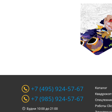
+7 (495) 924-57-67
Каталог
Квадрокоп
+7 (985) 924-57-67
Спецтехни
Роботы Cli
Будни 10:00 до 21:00
Электрони