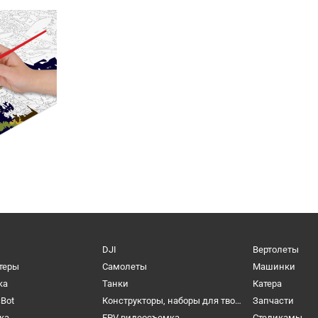
DJI
Вертолеты
теры
Самолеты
Машинки
ка
Танки
Катера
cBot
Конструкторы, наборы для творчества и настольные игры
Запчасти
ка
FPV видеосъемка
Cтедикамы