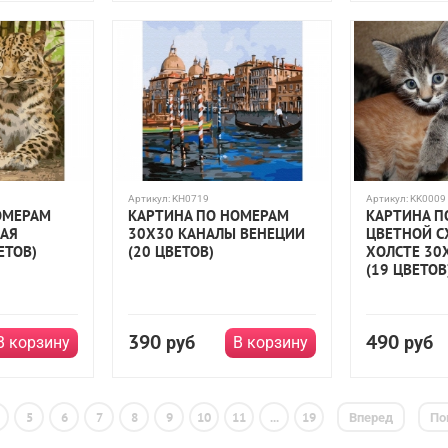
Артикул:
KH0719
Артикул:
KK0009
ОМЕРАМ
КАРТИНА ПО НОМЕРАМ
КАРТИНА П
АЯ
30Х30 КАНАЛЫ ВЕНЕЦИИ
ЦВЕТНОЙ С
ЕТОВ)
(20 ЦВЕТОВ)
ХОЛСТЕ 30
(19 ЦВЕТОВ
390
490
руб
руб
В корзину
В корзину
5
6
7
8
9
10
11
...
19
Вперед
По