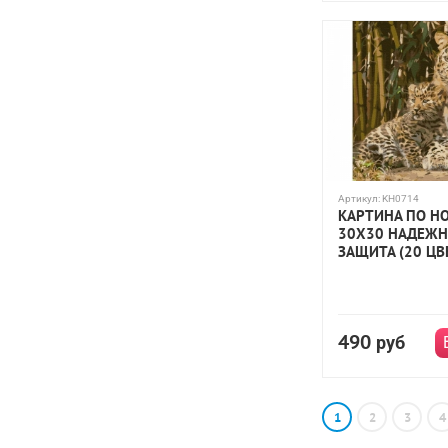
Артикул:
KH0714
КАРТИНА ПО Н
30Х30 НАДЕЖН
ЗАЩИТА (20 ЦВ
490
руб
1
2
3
4