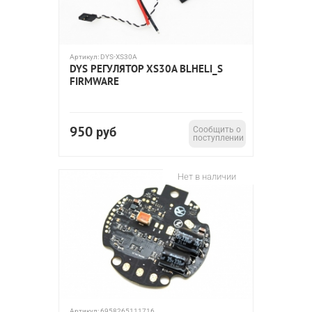
Артикул:
DYS-XS30A
DYS РЕГУЛЯТОР XS30A BLHELI_S
FIRMWARE
950
руб
Сообщить о
поступлении
Нет в наличии
Артикул:
6958265111716