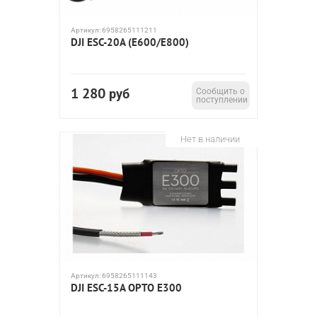
Артикул:
6958265111211
DJI ESC-20A (E600/E800)
1 280
руб
Сообщить о
поступлении
Нет в наличии
Артикул:
6958265111143
DJI ESC-15A OPTO E300