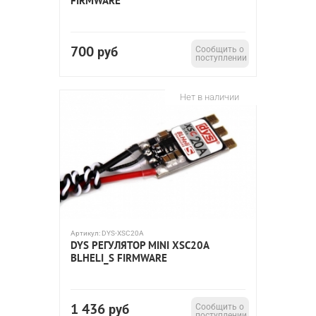
FIRMWARE
700
руб
Сообщить о
поступлении
Нет в наличии
Артикул:
DYS-XSC20A
DYS РЕГУЛЯТОР MINI XSC20A
BLHELI_S FIRMWARE
1 436
руб
Сообщить о
поступлении