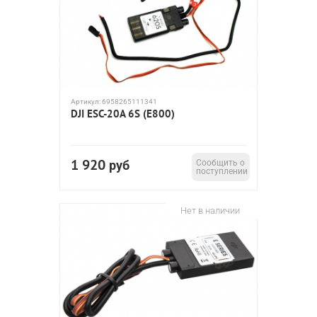
Артикул:
6958265111341
DJI ESC-20A 6S (E800)
1 920
руб
Сообщить о
поступлении
Нет в наличии