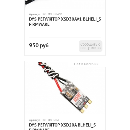
Артикул:
DYS-XSD30AV1
DYS РЕГУЛЯТОР XSD30AV1 BLHELI_S
FIRMWARE
950
руб
Сообщить о
поступлении
Нет в наличии
Артикул:
DYS-XSD20A
DYS РЕГУЛЯТОР XSD20A BLHELI_S