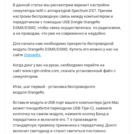
В данной статье мы рассмотрим вариант настройки
симулятора neXt с аппаратурой Spectrum DX7. Причем
настроим беспроводную связь между компьютером и
передатчиком с помощью USB Dongle OrangeRx
DSMX/DSM2, чтобы связь осуществлялась по радиосвязи,
а не проводам, что уже не современно и неудобно.
Для начала нам необходимо приорести беспроводной
модуль OrangeRx DSMX/DSM2. Купить его можно у нас на
сайте
OrangeRx.
Когда донг у вас на руках, необходимо перейти на
сайт www.cgm-online.com, скачать установочный файл с
симулятором.
Итак, шаг первый - установка беспроводного
модуля OrangeRx.
Вставьте модуль в USB-порт вашего компьютера (для Mac
может понадобится переходник USB-Tipe-C), зажмите
кнопочку на самом модуле, нажмите кнопку Бинд в
передатчике и включите его. Т е произведите
стандартную привязку приемника к передатчику. Донгл
включит светодиод и станет светиться постоянно.