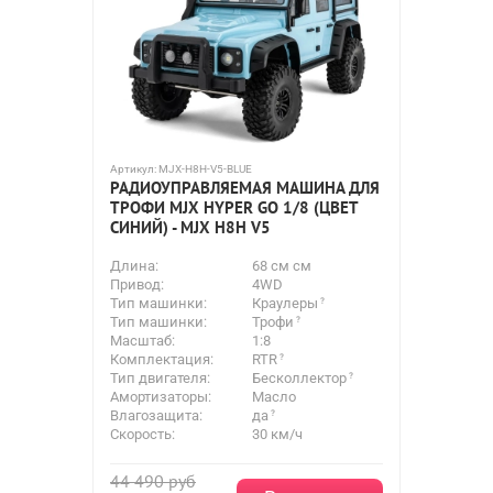
Артикул:
MJX-H8H-V5-BLUE
РАДИОУПРАВЛЯЕМАЯ МАШИНА ДЛЯ
ТРОФИ MJX HYPER GO 1/8 (ЦВЕТ
СИНИЙ) - MJX H8H V5
Длина:
68 см см
Привод:
4WD
Тип машинки:
Краулеры
Тип машинки:
Трофи
Масштаб:
1:8
Комплектация:
RTR
Тип двигателя:
Бесколлектор
Амортизаторы:
Масло
Влагозащита:
да
Скорость:
30 км/ч
44 490
руб