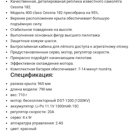
Качественная, деталированая реплика известного самолёта
Cessna 182.
Модель 400 class Cessna 182 пресобрана на 95%.
Верхнее расположение крыла обеспечивает большую
подъёмную силу.
Стабильное поведение на высоте.
Выполнение основных фигур высшего пилотажа
Защитные кожухи шасси.
Бытросъёмная кабина для лёгкого доступа к агрегатному отсеку.
Предустановленные серво, мотор, регулятор скорости.
Прекрасно подойдёт начинающим пилотам.
Эффективное охлаждение мотора.
Комплектная батарея обеспечивает: 7-14 минут полёта.
Спецификация:
размах крыла: 965 мм
длина модели: 790 мм
вес: 710 г
мотор: бесколлекторный DST-1200 (1200KV)
аккумулятор: Li-Po 11.1V 1300mAh 15C
регулятор скорости: 20A
серво: 4 х 9г
аппаратура управления: 2.4G
цвет: красный