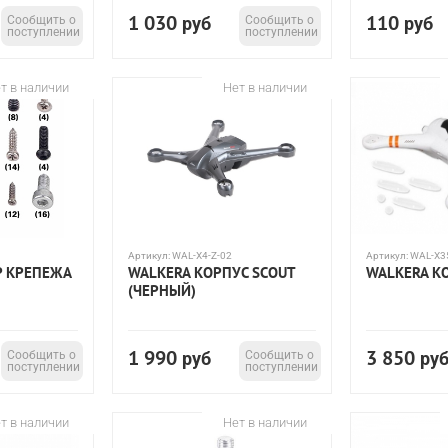
1 030
110
Сообщить о
руб
Сообщить о
руб
поступлении
поступлении
т в наличии
Нет в наличии
Артикул:
WAL-X4-Z-02
Артикул:
WAL-X3
Р КРЕПЕЖА
WALKERA КОРПУС SCOUT
WALKERA К
(ЧЕРНЫЙ)
1 990
3 850
Сообщить о
руб
Сообщить о
ру
поступлении
поступлении
т в наличии
Нет в наличии