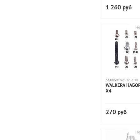
1 260
руб
Не
Артикул:
WAL-X4-Z-10
WALKERA НАБО
X4
270
руб
Не