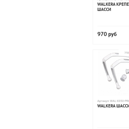
WALKERA КРЕП
ШАССИ
970
руб
Не
Артикул:
WAL-X350-PR
WALKERA ШАСС