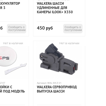
ККУМУЛЯТОР
WALKERA ШАССИ
R 3
УДЛИНЕННЫЕ ДЛЯ
КАМЕРЫ ILOOK+ X350
450
уб
Сообщить о
руб
Сообщить о
поступлении
поступлении
Нет в наличии
Нет в наличии
-Z-07
Артикул:
WAL-X4-Z-21
ТОЙКИ С
WALKERA СЕРВОПРИВОД
Й ПОД МОДУЛЬ
ВЫПУСКА ШАССИ