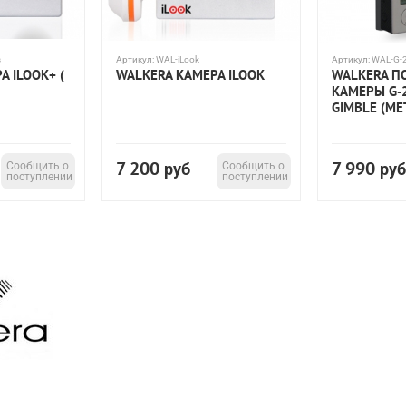
s
Артикул:
WAL-iLook
Артикул:
WAL-G-
А ILOOK+ (
WALKERA КАМЕРА ILOOK
WALKERA П
КАМЕРЫ G-
GIMBLE (М
7 200
7 990
Сообщить о
руб
Сообщить о
руб
поступлении
поступлении