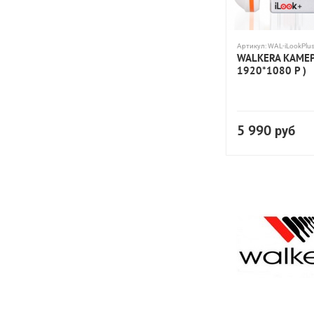
Артикул:
WAL-iLookPlu
WALKERA КАМЕР
1920*1080 P )
5 990
руб