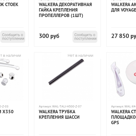
ЕЖ СТОЕК
WALKERA ДЕКОРАТИВНАЯ
WALKERA А
ГАЙКА КРЕПЛЕНИЯ
ДЛЯ VOYAGE
ПРОПЕЛЛЕРОВ (1ШТ)
300
27 850
Сообщить о
руб
Сообщить о
р
поступлении
поступлении
т в наличии
Нет в наличии
O-Z-03
Артикул:
WAL-TALI-H500-Z-07
Артикул:
WAL-X4
И X350
WALKERA ТРУБКА
WALKERA С
КРЕПЛЕНИЯ ШАССИ
ПЛОЩАДКО
GPS