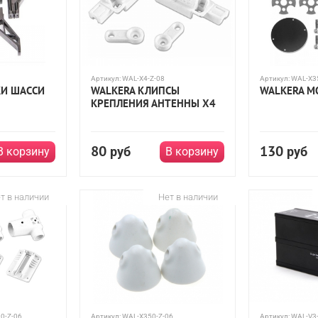
Артикул:
WAL-X4-Z-08
Артикул:
WAL-X3
КИ ШАССИ
WALKERA КЛИПСЫ
WALKERA М
КРЕПЛЕНИЯ АНТЕННЫ X4
80
130
руб
руб
В корзину
В корзину
т в наличии
Нет в наличии
0-Z-06
Артикул:
WAL-X350-Z-06
Артикул:
WAL-V3