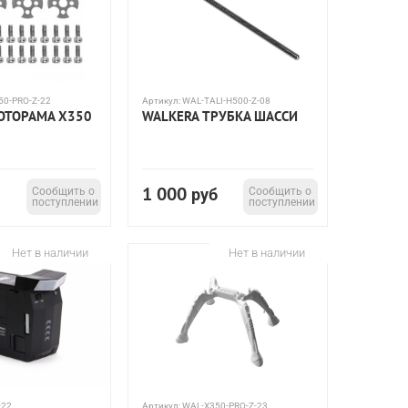
50-PRO-Z-22
Артикул:
WAL-TALI-H500-Z-08
ОТОРАМА X350
WALKERA ТРУБКА ШАССИ
1 000
Сообщить о
руб
Сообщить о
поступлении
поступлении
Нет в наличии
Нет в наличии
-22
Артикул:
WAL-X350-PRO-Z-23