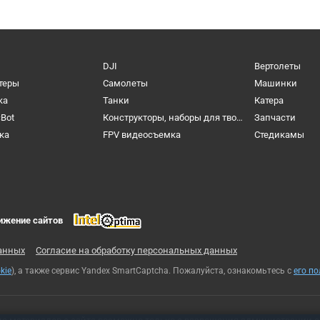
DJI
Вертолеты
теры
Самолеты
Машинки
ка
Танки
Катера
cBot
Конструкторы, наборы для творчества и настольные игры
Запчасти
ка
FPV видеосъемка
Cтедикамы
ижение сайтов
анных
Согласие на обработку персональных данных
kie
), а также сервис Yandex SmartCaptcha. Пожалуйста, ознакомьтесь с
его п