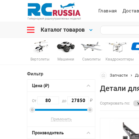
Главная
Достав
Каталог товаров
Вертолеты
Машинки
Самолеты
Квадрокоптеры
Фильтр
Запчасти
Д
Цена (₽)
Детали для
₽
От
до
Сортировать по:
Производитель