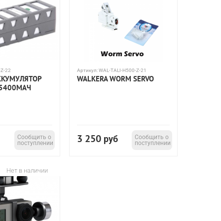
-Z-22
Артикул:
WAL-TALI-H500-Z-21
ККУМУЛЯТОР
WALKERA WORM SERVO
 5400МАЧ
3 250
Сообщить о
руб
Сообщить о
поступлении
поступлении
Нет в наличии