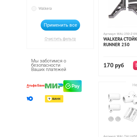
Walkera
Артикул:
WAL-250-Z-09
WALKERA СТОЙ
Очистить фильтр
RUNNER 250
Мы заботимся о
170
руб
безопасности
Ваших платежей
Не
Артикул:
WAL-TALI-H50