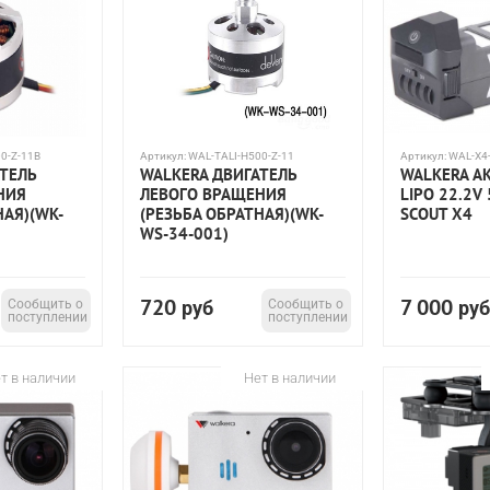
0-Z-11B
Артикул:
WAL-TALI-H500-Z-11
Артикул:
WAL-X4
АТЕЛЬ
WALKERA ДВИГАТЕЛЬ
WALKERA А
НИЯ
ЛЕВОГО ВРАЩЕНИЯ
LIPО 22.2V
НАЯ)(WK-
(РЕЗЬБА ОБРАТНАЯ)(WK-
SCOUT X4
WS-34-001)
720
7 000
Сообщить о
руб
Сообщить о
руб
поступлении
поступлении
т в наличии
Нет в наличии