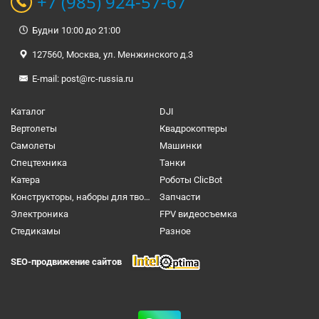
+7 (985) 924-57-67
Будни 10:00 до 21:00
127560, Москва, ул. Менжинского д.3
E-mail:
post@rc-russia.ru
Каталог
DJI
Вертолеты
Квадрокоптеры
Самолеты
Машинки
Спецтехника
Танки
Катера
Роботы ClicBot
Конструкторы, наборы для творчества и настольные игры
Запчасти
Электроника
FPV видеосъемка
Cтедикамы
Разное
SEO-продвижение сайтов