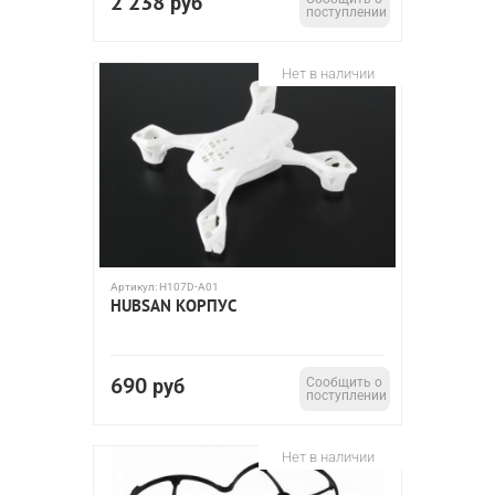
2 238
руб
поступлении
Нет в наличии
Артикул:
H107D-A01
HUBSAN КОРПУС
690
руб
Сообщить о
поступлении
Нет в наличии