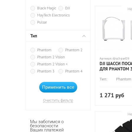
Фильтры
Black Magic
DJI
Не
MayTech Electronics
Pulsar
Тип
Phantom
Phantom 2
Phantom 2 Vision
Артикул:
dji-p3-part29
DJI ШАССИ ПО
Phantom 2 Vision +
ДЛЯ PHANTOM 
Phantom 3
Phantom 4
Тип:
Phantom
1 271
руб
Очистить фильтр
Не
Мы заботимся о
безопасности
Ваших платежей