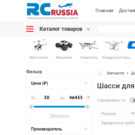
Главная
Достав
Каталог товаров
Вертолеты
Машинки
Самолеты
Квадрокоптеры
Фильтр
Запчасти
Д
Цена (₽)
Шасси для
₽
От
до
Сортировать по:
Phantom
P
Зарядные устройс
Производитель
Полетные контро