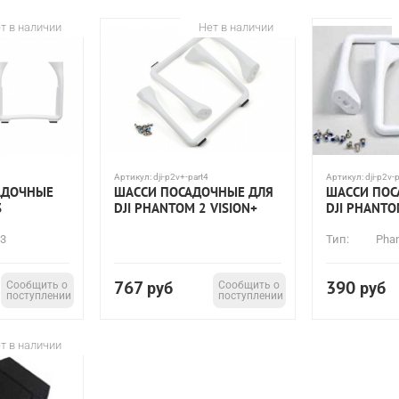
т в наличии
Нет в наличии
Артикул:
dji-p2v+-part4
Артикул:
dji-p2v-
САДОЧНЫЕ
ШАССИ ПОСАДОЧНЫЕ ДЛЯ
ШАССИ ПОС
3
DJI PHANTOM 2 VISION+
DJI PHANTO
 3
Тип:
Pha
767
390
Сообщить о
руб
Сообщить о
руб
поступлении
поступлении
т в наличии