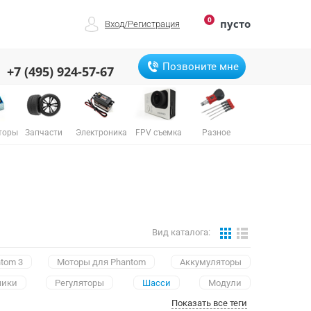
0
пусто
Вход
/
Регистрация
Позвоните мне
+7 (495) 924-57-67
торы
Запчасти
Электроника
FPV съемка
Разное
Вид каталога:
tom 3
Mоторы для Phantom
Аккумуляторы
чики
Регуляторы
Шасси
Модули
Показать все теги
ры
Камеры
Защиты пропеллеров
Корпусы