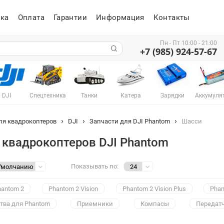
ка
Оплата
Гарантии
Информация
Контакты
Пн - Пт 10:00 - 21:00
+7 (985) 924-57-67
DJI
Спецтехника
Танки
Катера
Зарядки
Аккумуля
ля квадрокоптеров
DJI
Запчасти для DJI Phantom
Шасси
 квадрокоптеров DJI Phantom
Показывать по:
hantom 2
Phantom 2 Vision
Phantom 2 Vision Plus
Phan
тва для Phantom
Приемники
Компасы
Передат
ллеры
Шлейфы
Крепежи и крепления
Кабели
Демпфе