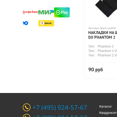
Артикул:
dji-p2v-part26
НАКЛАДКИ НА 
DJI PHANTOM 2
Тип:
Phantom 2
Тип:
Phantom 2 V
Тип:
Phantom 2 Vi
90
руб
+7 (495) 924-57-67
Каталог
Квадрокоп