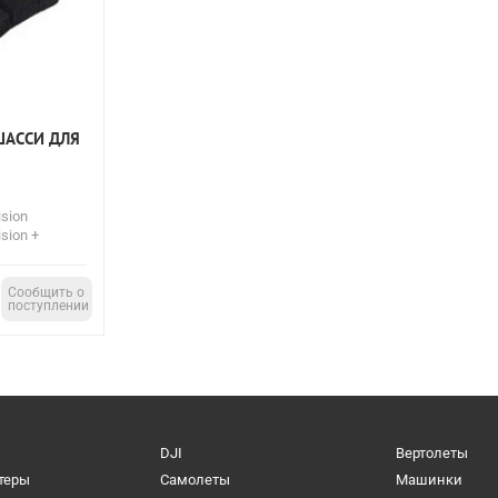
ШАССИ ДЛЯ
ision
sion +
Сообщить о
поступлении
DJI
Вертолеты
теры
Самолеты
Машинки