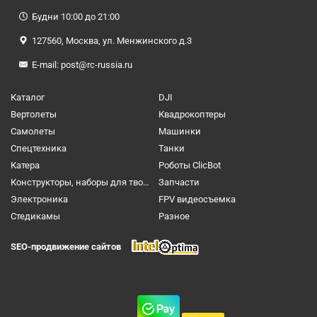
Будни 10:00 до 21:00
127560, Москва, ул. Менжинского д.3
E-mail:
post@rc-russia.ru
Каталог
DJI
Вертолеты
Квадрокоптеры
Самолеты
Машинки
Спецтехника
Танки
Катера
Роботы ClicBot
Конструкторы, наборы для творчества и настольные игры
Запчасти
Электроника
FPV видеосъемка
Cтедикамы
Разное
SEO-продвижение сайтов