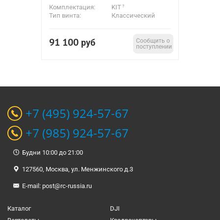
Комплектация:
KIT
Тип винта:
Классический
91 100
руб
Сообщить о
поступлении
+7 (495) 924-57-67
+7 (985) 924-57-67
Будни 10:00 до 21:00
127560, Москва, ул. Менжинского д.3
E-mail:
post@rc-russia.ru
Каталог
DJI