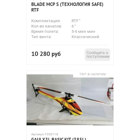
BLADE MCP S (ТЕХНОЛОГИЯ SAFE)
RTF
Комплектация:
RTF
Кол-во каналов:
6
Время полета:
5-6 мин мин
Тип винта:
Классический
10 280
руб
Сообщить о
поступлении
Нет в наличии
Артикул:
f-030118
GAUI X3L BASIC KIT (385L)