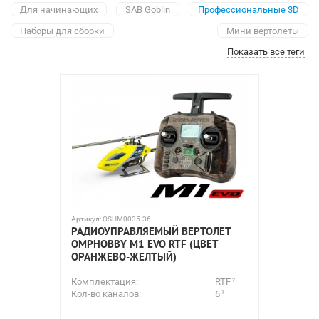
Для начинающих
SAB Goblin
Профессиональные 3D
Наборы для сборки
Мини вертолеты
Показать все теги
Больших размеров
Артикул:
OSHM0035-36
РАДИОУПРАВЛЯЕМЫЙ ВЕРТОЛЕТ
OMPHOBBY M1 EVO RTF (ЦВЕТ
ОРАНЖЕВО-ЖЕЛТЫЙ)
Комплектация:
RTF
Кол-во каналов:
6