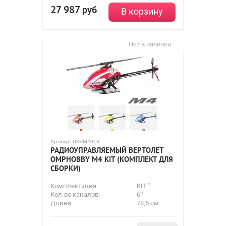
27 987
руб
В корзину
Нет в наличии
Артикул:
OSHM401K
РАДИОУПРАВЛЯЕМЫЙ ВЕРТОЛЕТ
OMPHOBBY M4 KIT (КОМПЛЕКТ ДЛЯ
СБОРКИ)
Комплектация:
KIT
Кол-во каналов:
6
Длина:
78,6 см