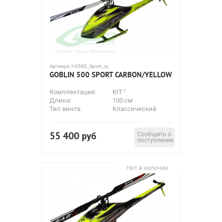
Артикул:
f-G500_Sport_cy
GOBLIN 500 SPORT CARBON/YELLOW
Комплектация:
KIT
Длина:
100 см
Тип винта:
Классический
55 400
руб
Сообщить о
поступлении
Нет в наличии