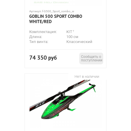
Артикул:
f-G500_Sport_combo_w
GOBLIN 500 SPORT COMBO
WHITE/RED
Комплектация:
KIT
Длина:
100 см
Тип винта:
Классический
74 350
руб
Сообщить о
поступлении
Нет в наличии