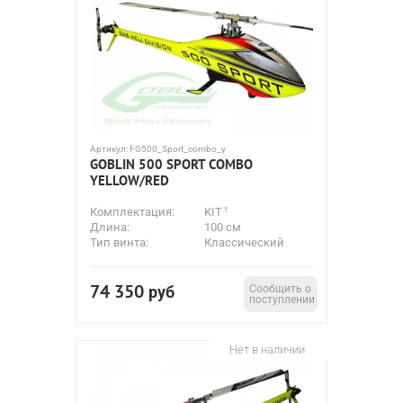
Артикул:
f-G500_Sport_combo_y
GOBLIN 500 SPORT COMBO
YELLOW/RED
Комплектация:
KIT
Длина:
100 см
Тип винта:
Классический
74 350
руб
Сообщить о
поступлении
Нет в наличии