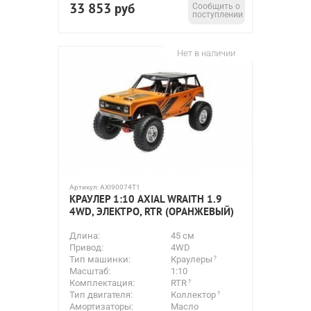
33 853
руб
Сообщить о
поступлении
Нет в наличии
Артикул:
AXI90074T1
КРАУЛЕР 1:10 AXIAL WRAITH 1.9
4WD, ЭЛЕКТРО, RTR (ОРАНЖЕВЫЙ)
Длина:
45 см
Привод:
4WD
Тип машинки:
Краулеры
Масштаб:
1:10
Комплектация:
RTR
Тип двигателя:
Коллектор
Амортизаторы:
Масло