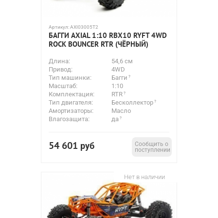
Артикул:
AXI03005T2
БАГГИ AXIAL 1:10 RBX10 RYFT 4WD
ROCK BOUNCER RTR (ЧЁРНЫЙ)
Длина:
54,6 см
Привод:
4WD
Тип машинки:
Багги
Масштаб:
1:10
Комплектация:
RTR
Тип двигателя:
Бесколлектор
Амортизаторы:
Масло
Влагозащита:
да
54 601
руб
Сообщить о
поступлении
Нет в наличии