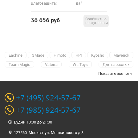
Влагозащита:
да
36 656
руб
Сообщить о
поступлении
Eachine
GMade
Himoto
HPI
Kyosho
Maverick
Team Magic
Vaterra
WL Toys
Для взрослых
Показать все теги
Водонепроницаемые
Большие
Гоночные
Бензиновые
Профессиональные
Грузовики
Для улицы
+7 (495) 924-57-67
+7 (985) 924-57-67
Будни 10:00 до 21:00
127560, Москва, ул. Менжинского д.3