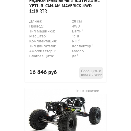
РАДИОУПРАВЛЯЕМЫЙ БАГГИ AXIAL
YETI JR. CAN-AM MAVERICK 4WD
1:18 RTR
Длина:
28 см
Привод:
4WD
Тип машинки:
Багги
Масштаб:
1:18
Комплектация:
RTR
Тип двигателя:
Коллектор
Амортизаторы:
Масло
Влагозащита:
да
16 846
руб
Сообщить о
поступлении
Нет в наличии