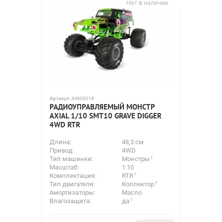
Нет в наличии
Артикул:
AXI03019
РАДИОУПРАВЛЯЕМЫЙ МОНСТР
AXIAL 1/10 SMT10 GRAVE DIGGER
4WD RTR
Длина:
48,3 см
Привод:
4WD
Тип машинки:
Монстры
Масштаб:
1:10
Комплектация:
RTR
Тип двигателя:
Коллектор
Амортизаторы:
Масло
Влагозащита:
да