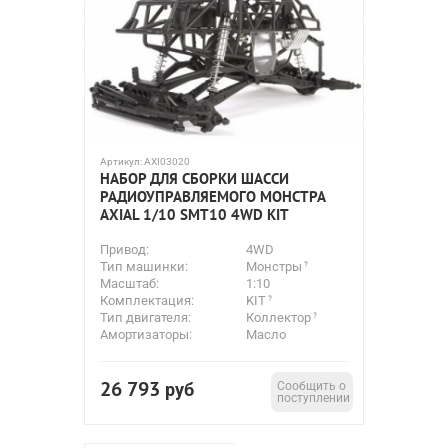
Артикул:
AXI03020
НАБОР ДЛЯ СБОРКИ ШАССИ
РАДИОУПРАВЛЯЕМОГО МОНСТРА
AXIAL 1/10 SMT10 4WD KIT
Привод:
4WD
Тип машинки:
Монстры
Масштаб:
1:10
Комплектация:
KIT
Тип двигателя:
Коллектор
Амортизаторы:
Масло
26 793
руб
Сообщить о
поступлении