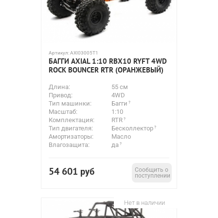
Артикул:
AXI03005T1
БАГГИ AXIAL 1:10 RBX10 RYFT 4WD
ROCK BOUNCER RTR (ОРАНЖЕВЫЙ)
Длина:
55 см
Привод:
4WD
Тип машинки:
Багги
Масштаб:
1:10
Комплектация:
RTR
Тип двигателя:
Бесколлектор
Амортизаторы:
Масло
Влагозащита:
да
54 601
руб
Сообщить о
поступлении
Нет в наличии