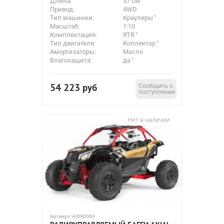
Длина:
57 см
Привод:
4WD
Тип машинки:
Краулеры
Масштаб:
1:10
Комплектация:
RTR
Тип двигателя:
Коллектор
Амортизаторы:
Масло
Влагозащита:
да
54 223
руб
Сообщить о
поступлении
Нет в наличии
Артикул:
AXI90069