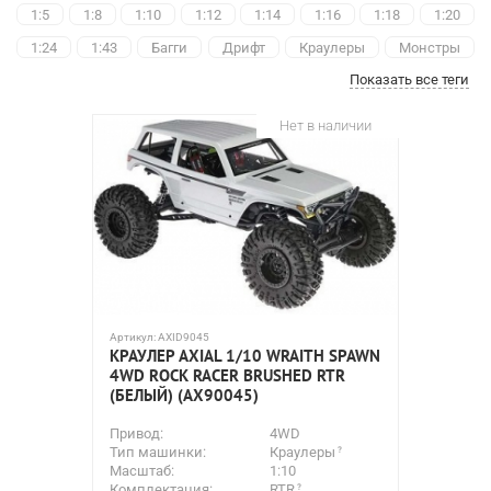
1:5
1:8
1:10
1:12
1:14
1:16
1:18
1:20
1:24
1:43
Багги
Дрифт
Краулеры
Монстры
Показать все теги
Ралли
Трагги
Трофи
Шорт-корс
Полноприводные
С двигателем ДВС
ARRMA
Axial
Нет в наличии
HobbyPlus
HSP
Losi
MJX
Remo Hobby
Traxxas
Yikong
WPL
Модели для сборки (KIT)
Инерционные
Машинки-трансформеры
Внедорожники
Артикул:
AXID9045
КРАУЛЕР AXIAL 1/10 WRAITH SPAWN
4WD ROCK RACER BRUSHED RTR
(БЕЛЫЙ) (AX90045)
Привод:
4WD
Тип машинки:
Краулеры
Масштаб:
1:10
Комплектация:
RTR