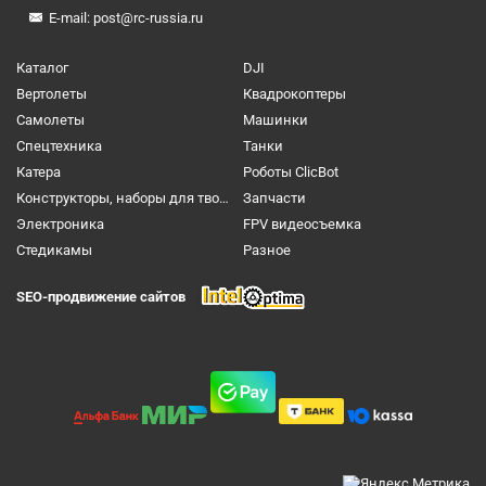
E-mail:
post@rc-russia.ru
Каталог
DJI
Вертолеты
Квадрокоптеры
Самолеты
Машинки
Спецтехника
Танки
Катера
Роботы ClicBot
Конструкторы, наборы для творчества и настольные игры
Запчасти
Электроника
FPV видеосъемка
Cтедикамы
Разное
SEO-продвижение сайтов