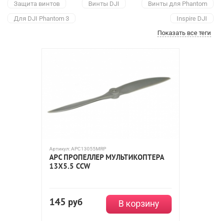
Защита винтов
Винты DJI
Винты для Phantom
Для DJI Phantom 3
Inspire DJI
Показать все теги
Винты Align M470, 480L, 690L
Пропеллеры APC
Yuneec
Maytech
Винты Blade
Nine Eagles
WL Toys
Hubsan
Traxxas
MJX
SJRC
Dalprop
Himoto
Hobbywing XRotor
Xiro
Артикул:
APC13055MRP
APC ПРОПЕЛЛЕР МУЛЬТИКОПТЕРА
13X5.5 CCW
145
руб
В корзину