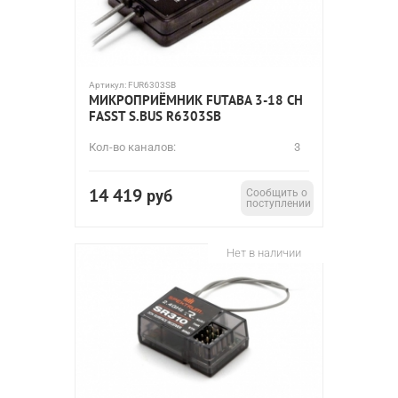
Артикул:
FUR6303SB
МИКРОПРИЁМНИК FUTABA 3-18 CH
FASST S.BUS R6303SB
Кол-во каналов:
3
14 419
руб
Сообщить о
поступлении
Нет в наличии