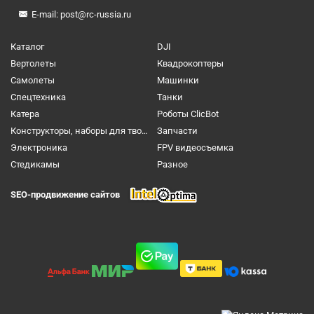
E-mail:
post@rc-russia.ru
Каталог
DJI
Вертолеты
Квадрокоптеры
Самолеты
Машинки
Спецтехника
Танки
Катера
Роботы ClicBot
Конструкторы, наборы для творчества и настольные игры
Запчасти
Электроника
FPV видеосъемка
Cтедикамы
Разное
SEO-продвижение сайтов