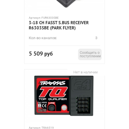
Артикул:
FUR6303SBE
3-18 CH FASST S.BUS RECEIVER
R6303SBE (PARK FLYER)
Кол-во каналов:
3
5 509
руб
Сообщить о
поступлении
Нет в наличии
Артикул:
TRA6519