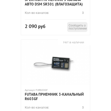
АВТО DSM SR301 (ВЛАГОЗАЩИТА)
Кол-во каналов:
3
2 090
руб
Сообщить о
поступлении
Нет в наличии
Артикул:
FUR603GF
FUTABA ПРИЕМНИК 3-КАНАЛЬНЫЙ
R603GF
Кол-во каналов:
3