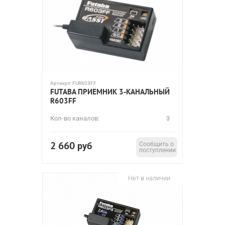
Артикул:
FUR603FF
FUTABA ПРИЕМНИК 3-КАНАЛЬНЫЙ
R603FF
Кол-во каналов:
3
2 660
руб
Сообщить о
поступлении
Нет в наличии