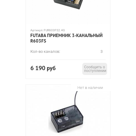
Артикул:
FUR603FS2.4G
FUTABA ПРИЕМНИК 3-КАНАЛЬНЫЙ
R603FS
Кол-во каналов:
3
6 190
руб
Сообщить о
поступлении
Нет в наличии