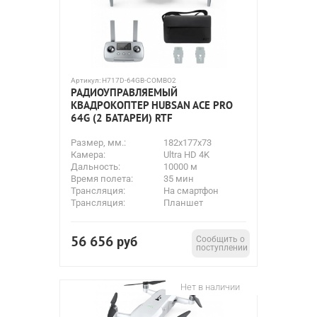
Артикул:
H717D-64GB-COMBO2
РАДИОУПРАВЛЯЕМЫЙ
КВАДРОКОПТЕР HUBSAN ACE PRO
64G (2 БАТАРЕИ) RTF
Размер, мм.:
182x177x73
Камера:
Ultra HD 4K
Дальность:
10000 м
Время полета:
35 мин
Трансляция:
На смартфон
Трансляция:
Планшет
56 656
руб
Сообщить о
поступлении
Нет в наличии