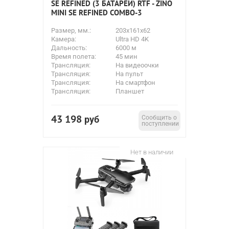
SE REFINED (3 БАТАРЕИ) RTF - ZINO
MINI SE REFINED COMBO-3
Размер, мм.:
203x161x62
Камера:
Ultra HD 4K
Дальность:
6000 м
Время полета:
45 мин
Трансляция:
На видеоочки
Трансляция:
На пульт
Трансляция:
На смартфон
Трансляция:
Планшет
43 198
руб
Сообщить о
поступлении
Нет в наличии