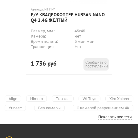
Артикул:
H111-Y
Р/У КВАДРОКОПТЕР HUBSAN NANO
Q4 2.4G ЖЕЛТЫЙ
Размер, мм.:
45x45
Камера:
нет
Время полета:
5 мин мин
Трансляция:
Нет
1 736
руб
Сообщить о
поступлении
Align
Himoto
Traxxas
Wl Toys
Xiro Xplorer
Yuneec
Без камеры
С камерой разрешением 4K
Показать все теги
с HD камерой
Конструкторы для сборки
С барометром
Гексакоптеры