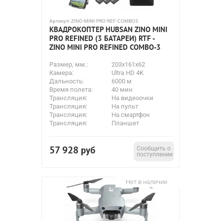
Артикул:
ZINO-MINI-PRO-REF-COMBO3
КВАДРОКОПТЕР HUBSAN ZINO MINI
PRO REFINED (3 БАТАРЕИ) RTF -
ZINO MINI PRO REFINED COMBO-3
Размер, мм.:
203x161x62
Камера:
Ultra HD 4K
Дальность:
6000 м
Время полета:
40 мин
Трансляция:
На видеоочки
Трансляция:
На пульт
Трансляция:
На смартфон
Трансляция:
Планшет
57 928
руб
Сообщить о
поступлении
Нет в наличии