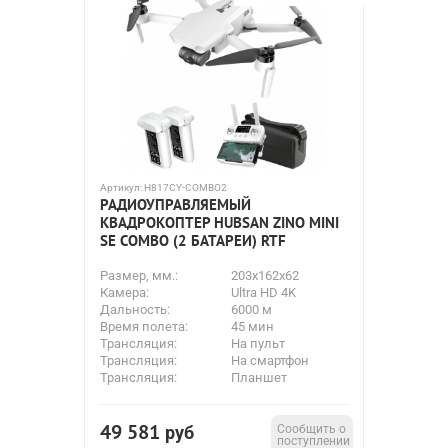
Артикул:
H817CY-COMBO2
РАДИОУПРАВЛЯЕМЫЙ
КВАДРОКОПТЕР HUBSAN ZINO MINI
SE COMBO (2 БАТАРЕИ) RTF
Размер, мм.:
203x162x62
Камера:
Ultra HD 4K
Дальность:
6000 м
Время полета:
45 мин
Трансляция:
На пульт
Трансляция:
На смартфон
Трансляция:
Планшет
49 581
руб
Сообщить о
поступлении