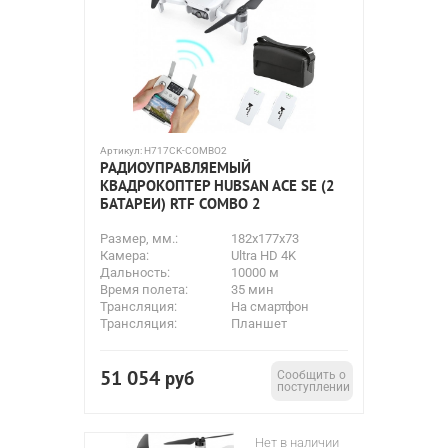
Артикул:
H717CK-COMBO2
РАДИОУПРАВЛЯЕМЫЙ
КВАДРОКОПТЕР HUBSAN ACE SE (2
БАТАРЕИ) RTF COMBO 2
Размер, мм.:
182x177x73
Камера:
Ultra HD 4K
Дальность:
10000 м
Время полета:
35 мин
Трансляция:
На смартфон
Трансляция:
Планшет
51 054
руб
Сообщить о
поступлении
Нет в наличии