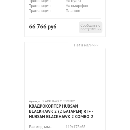
Трансляция:
На пульт
Трансляция:
На смартфон
Трансляция:
Планшет
66 766
руб
Сообщить о
поступлении
Нет в наличии
Артикул:
BLACKHAWK-2-COMBO2
КВАДРОКОПТЕР HUBSAN
BLACKHAWK 2 (2 БАТАРЕИ) RTF -
HUBSAN BLACKHAWK 2 COMBO-2
Размер, мм.:
119x173x68