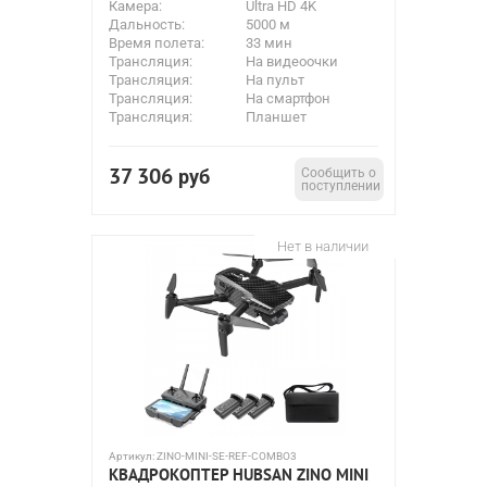
Камера:
Ultra HD 4K
Дальность:
5000 м
Время полета:
33 мин
Трансляция:
На видеоочки
Трансляция:
На пульт
Трансляция:
На смартфон
Трансляция:
Планшет
37 306
руб
Сообщить о
поступлении
Нет в наличии
Артикул:
ZINO-MINI-SE-REF-COMBO3
КВАДРОКОПТЕР HUBSAN ZINO MINI